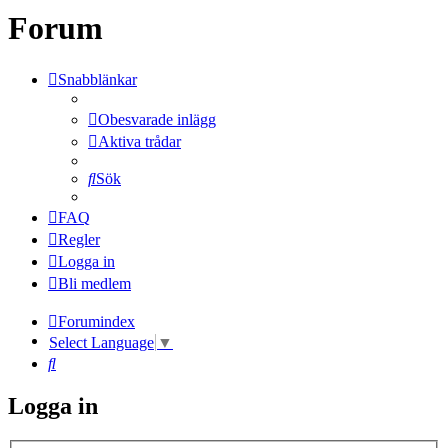
Forum
Snabblänkar
Obesvarade inlägg
Aktiva trådar
Sök
FAQ
Regler
Logga in
Bli medlem
Forumindex
Select Language
▼
Sök
Logga in