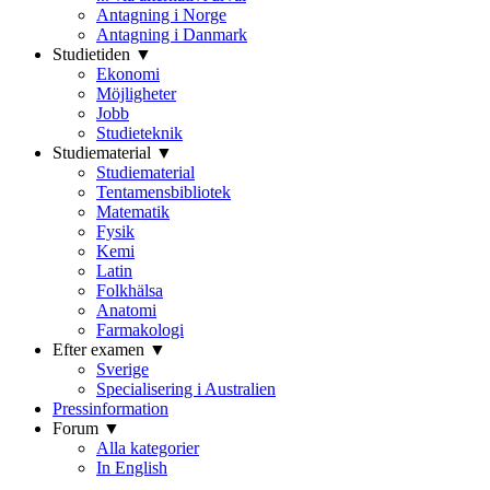
Antagning i Norge
Antagning i Danmark
Studietiden ▼
Ekonomi
Möjligheter
Jobb
Studieteknik
Studiematerial ▼
Studiematerial
Tentamensbibliotek
Matematik
Fysik
Kemi
Latin
Folkhälsa
Anatomi
Farmakologi
Efter examen ▼
Sverige
Specialisering i Australien
Pressinformation
Forum ▼
Alla kategorier
In English