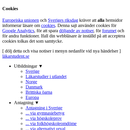
Cookies
Europeiska unionen
och
Sveriges riksdag
kräver att
alla
hemsidor
informerar läsare om
cookies
. Denna sajt använder cookies för
Google Analytics
, för att spara
döljande av notiser
, för
forumet
och
för andra funktioner. Ifall din webbläsare är inställd på att acceptera
cookies tolkas det som samtycke.
[ dölj detta och visa notiser i menyn nedanför vid nya händelser ]
läkarstudent.se
Utbildningar ▼
Sverige
Läkarstudier i utlandet
Norge
Danmark
Brittiska öarna
Europa
Antagning ▼
Antagning i Sverige
... via gymnasiebetyg
... via högskoleprov
... via folkhögskoleomdöme
... via alternativt urval