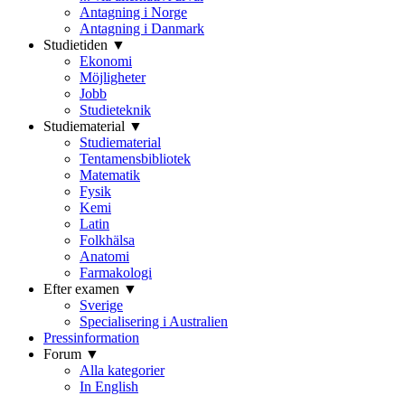
Antagning i Norge
Antagning i Danmark
Studietiden ▼
Ekonomi
Möjligheter
Jobb
Studieteknik
Studiematerial ▼
Studiematerial
Tentamensbibliotek
Matematik
Fysik
Kemi
Latin
Folkhälsa
Anatomi
Farmakologi
Efter examen ▼
Sverige
Specialisering i Australien
Pressinformation
Forum ▼
Alla kategorier
In English