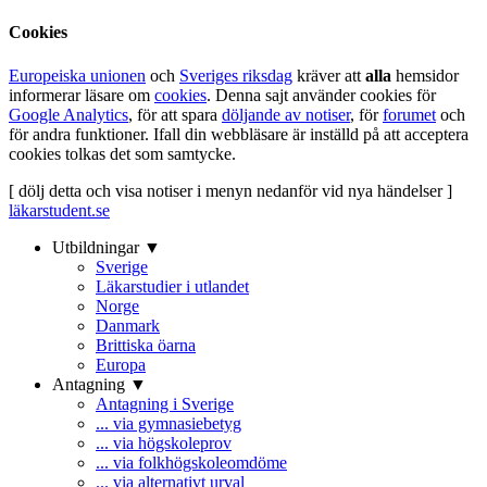
Cookies
Europeiska unionen
och
Sveriges riksdag
kräver att
alla
hemsidor
informerar läsare om
cookies
. Denna sajt använder cookies för
Google Analytics
, för att spara
döljande av notiser
, för
forumet
och
för andra funktioner. Ifall din webbläsare är inställd på att acceptera
cookies tolkas det som samtycke.
[ dölj detta och visa notiser i menyn nedanför vid nya händelser ]
läkarstudent.se
Utbildningar ▼
Sverige
Läkarstudier i utlandet
Norge
Danmark
Brittiska öarna
Europa
Antagning ▼
Antagning i Sverige
... via gymnasiebetyg
... via högskoleprov
... via folkhögskoleomdöme
... via alternativt urval