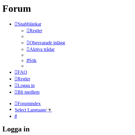
Forum
Snabblänkar
Regler
Obesvarade inlägg
Aktiva trådar
Sök
FAQ
Regler
Logga in
Bli medlem
Forumindex
Select Language
▼
Sök
Logga in