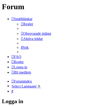
Forum
Snabblänkar
Regler
Obesvarade inlägg
Aktiva trådar
Sök
FAQ
Regler
Logga in
Bli medlem
Forumindex
Select Language
▼
Sök
Logga in