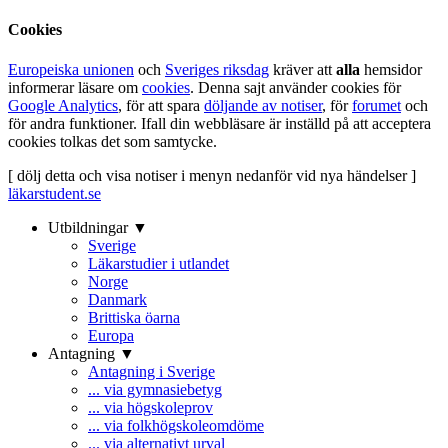
Cookies
Europeiska unionen
och
Sveriges riksdag
kräver att
alla
hemsidor
informerar läsare om
cookies
. Denna sajt använder cookies för
Google Analytics
, för att spara
döljande av notiser
, för
forumet
och
för andra funktioner. Ifall din webbläsare är inställd på att acceptera
cookies tolkas det som samtycke.
[ dölj detta och visa notiser i menyn nedanför vid nya händelser ]
läkarstudent.se
Utbildningar ▼
Sverige
Läkarstudier i utlandet
Norge
Danmark
Brittiska öarna
Europa
Antagning ▼
Antagning i Sverige
... via gymnasiebetyg
... via högskoleprov
... via folkhögskoleomdöme
... via alternativt urval