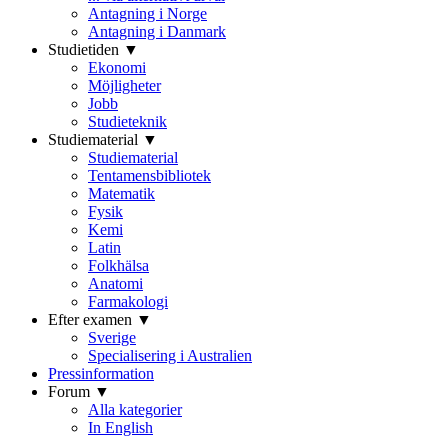
Antagning i Norge
Antagning i Danmark
Studietiden ▼
Ekonomi
Möjligheter
Jobb
Studieteknik
Studiematerial ▼
Studiematerial
Tentamensbibliotek
Matematik
Fysik
Kemi
Latin
Folkhälsa
Anatomi
Farmakologi
Efter examen ▼
Sverige
Specialisering i Australien
Pressinformation
Forum ▼
Alla kategorier
In English