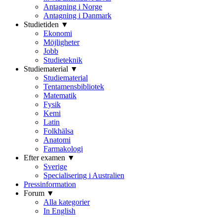
Antagning i Norge
Antagning i Danmark
Studietiden ▼
Ekonomi
Möjligheter
Jobb
Studieteknik
Studiematerial ▼
Studiematerial
Tentamensbibliotek
Matematik
Fysik
Kemi
Latin
Folkhälsa
Anatomi
Farmakologi
Efter examen ▼
Sverige
Specialisering i Australien
Pressinformation
Forum ▼
Alla kategorier
In English