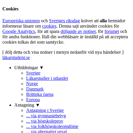
Cookies
Europeiska unionen
och
Sveriges riksdag
kräver att
alla
hemsidor
informerar läsare om
cookies
. Denna sajt använder cookies för
Google Analytics
, för att spara
döljande av notiser
, för
forumet
och
för andra funktioner. Ifall din webbläsare är inställd på att acceptera
cookies tolkas det som samtycke.
[ dölj detta och visa notiser i menyn nedanför vid nya händelser ]
läkarstudent.se
Utbildningar ▼
Sverige
Läkarstudier i utlandet
Norge
Danmark
Brittiska öarna
Europa
Antagning ▼
Antagning i Sverige
... via gymnasiebetyg
... via högskoleprov
... via folkhögskoleomdöme
... via alternativt urval