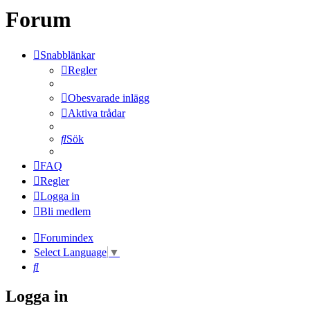
Forum
Snabblänkar
Regler
Obesvarade inlägg
Aktiva trådar
Sök
FAQ
Regler
Logga in
Bli medlem
Forumindex
Select Language
▼
Sök
Logga in