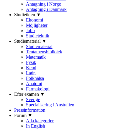
Antagning i Norge
Antagning i Danmark
Studietiden ▼
Ekonomi
Möjligheter
Jobb
Studieteknik
Studiematerial ▼
Studiematerial
Tentamensbibliotek
Matematik
Fysik
Kemi
Latin
Folkhälsa
Anatomi
Farmakologi
Efter examen ▼
Sverige
Specialisering i Australien
Pressinformation
Forum ▼
Alla kategorier
In English