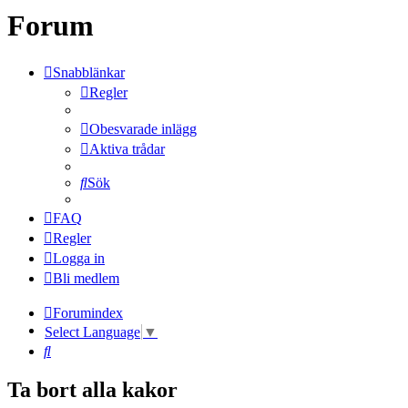
Forum
Snabblänkar
Regler
Obesvarade inlägg
Aktiva trådar
Sök
FAQ
Regler
Logga in
Bli medlem
Forumindex
Select Language
▼
Sök
Ta bort alla kakor