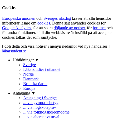
Cookies
Europeiska unionen
och
Sveriges riksdag
kräver att
alla
hemsidor
informerar läsare om
cookies
. Denna sajt använder cookies för
Google Analytics
, för att spara
döljande av notiser
, för
forumet
och
för andra funktioner. Ifall din webbläsare är inställd på att acceptera
cookies tolkas det som samtycke.
[ dölj detta och visa notiser i menyn nedanför vid nya händelser ]
läkarstudent.se
Utbildningar ▼
Sverige
Läkarstudier i utlandet
Norge
Danmark
Brittiska öarna
Europa
Antagning ▼
Antagning i Sverige
... via gymnasiebetyg
... via högskoleprov
... via folkhögskoleomdöme
... via alternativt urval