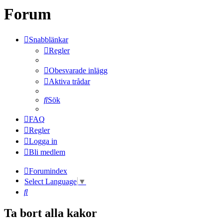
Forum
Snabblänkar
Regler
Obesvarade inlägg
Aktiva trådar
Sök
FAQ
Regler
Logga in
Bli medlem
Forumindex
Select Language
▼
Sök
Ta bort alla kakor