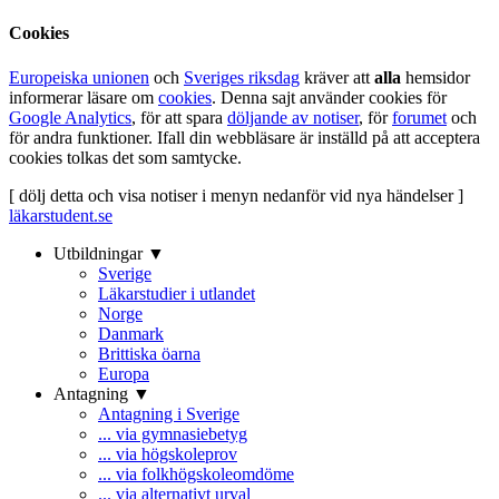
Cookies
Europeiska unionen
och
Sveriges riksdag
kräver att
alla
hemsidor
informerar läsare om
cookies
. Denna sajt använder cookies för
Google Analytics
, för att spara
döljande av notiser
, för
forumet
och
för andra funktioner. Ifall din webbläsare är inställd på att acceptera
cookies tolkas det som samtycke.
[ dölj detta och visa notiser i menyn nedanför vid nya händelser ]
läkarstudent.se
Utbildningar ▼
Sverige
Läkarstudier i utlandet
Norge
Danmark
Brittiska öarna
Europa
Antagning ▼
Antagning i Sverige
... via gymnasiebetyg
... via högskoleprov
... via folkhögskoleomdöme
... via alternativt urval