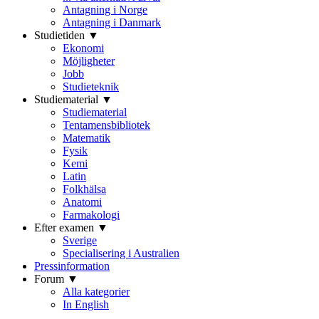
Antagning i Norge
Antagning i Danmark
Studietiden ▼
Ekonomi
Möjligheter
Jobb
Studieteknik
Studiematerial ▼
Studiematerial
Tentamensbibliotek
Matematik
Fysik
Kemi
Latin
Folkhälsa
Anatomi
Farmakologi
Efter examen ▼
Sverige
Specialisering i Australien
Pressinformation
Forum ▼
Alla kategorier
In English