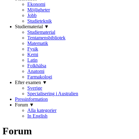
Ekonomi
Möjligheter
Jobb
Studieteknik
Studiematerial ▼
Studiematerial
Tentamensbibliotek
Matematik
Fysik
Kemi
Latin
Folkhälsa
Anatomi
Farmakologi
Efter examen ▼
Sverige
Specialisering i Australien
Pressinformation
Forum ▼
Alla kategorier
In English
Forum