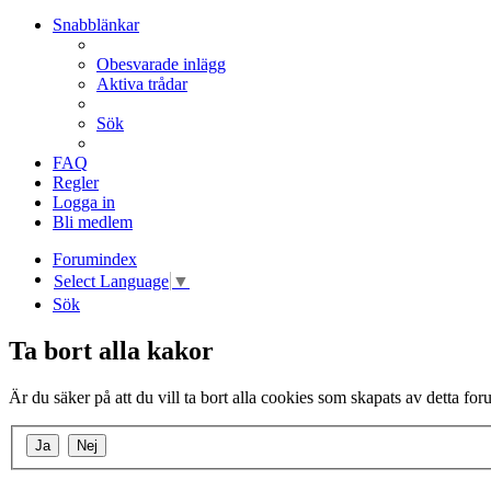
Snabblänkar
Obesvarade inlägg
Aktiva trådar
Sök
FAQ
Regler
Logga in
Bli medlem
Forumindex
Select Language
▼
Sök
Ta bort alla kakor
Är du säker på att du vill ta bort alla cookies som skapats av detta fo