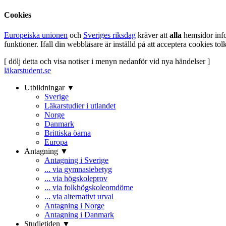
Cookies
Europeiska unionen
och
Sveriges riksdag
kräver att
alla
hemsidor inf
funktioner. Ifall din webbläsare är inställd på att acceptera cookies t
[ dölj detta och visa notiser i menyn nedanför vid nya händelser ]
läkarstudent.se
Utbildningar ▼
Sverige
Läkarstudier i utlandet
Norge
Danmark
Brittiska öarna
Europa
Antagning ▼
Antagning i Sverige
... via gymnasiebetyg
... via högskoleprov
... via folkhögskoleomdöme
... via alternativt urval
Antagning i Norge
Antagning i Danmark
Studietiden ▼