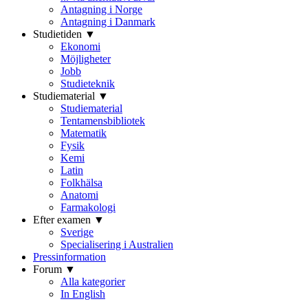
Antagning i Norge
Antagning i Danmark
Studietiden ▼
Ekonomi
Möjligheter
Jobb
Studieteknik
Studiematerial ▼
Studiematerial
Tentamensbibliotek
Matematik
Fysik
Kemi
Latin
Folkhälsa
Anatomi
Farmakologi
Efter examen ▼
Sverige
Specialisering i Australien
Pressinformation
Forum ▼
Alla kategorier
In English