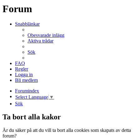
Forum
Snabblänkar
Obesvarade inlägg
Aktiva trådar
Sök
FAQ
Regler
Logga in
Bli medlem
Forumindex
Select Language
▼
Sök
Ta bort alla kakor
Är du säker på att du vill ta bort alla cookies som skapats av detta
forum?