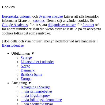
Cookies
Europeiska unionen
och
Sveriges riksdag
kräver att
alla
hemsidor
informerar läsare om
cookies
. Denna sajt använder cookies för
Google Analytics
, för att spara
döljande av notiser
, för
forumet
och
för andra funktioner. Ifall din webbläsare är inställd på att acceptera
cookies tolkas det som samtycke.
[ dölj detta och visa notiser i menyn nedanför vid nya händelser ]
läkarstudent.se
Utbildningar ▼
Sverige
Läkarstudier i utlandet
Norge
Danmark
Brittiska öarna
Europa
Antagning ▼
Antagning i Sverige
... via gymnasiebetyg
... via högskoleprov
... via folkhögskoleomdöme
... via alternativt urval