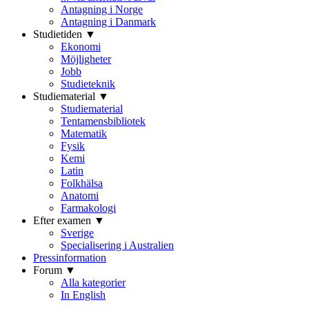
Antagning i Norge
Antagning i Danmark
Studietiden ▼
Ekonomi
Möjligheter
Jobb
Studieteknik
Studiematerial ▼
Studiematerial
Tentamensbibliotek
Matematik
Fysik
Kemi
Latin
Folkhälsa
Anatomi
Farmakologi
Efter examen ▼
Sverige
Specialisering i Australien
Pressinformation
Forum ▼
Alla kategorier
In English