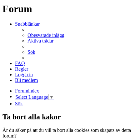
Forum
Snabblänkar
Obesvarade inlägg
Aktiva trådar
Sök
FAQ
Regler
Logga in
Bli medlem
Forumindex
Select Language
▼
Sök
Ta bort alla kakor
Är du säker på att du vill ta bort alla cookies som skapats av detta
forum?