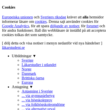
Cookies
Europeiska unionen
och
Sveriges riksdag
kräver att
alla
hemsidor
informerar läsare om
cookies
. Denna sajt använder cookies för
Google Analytics
, för att spara
döljande av notiser
, för
forumet
och
för andra funktioner. Ifall din webbläsare är inställd på att acceptera
cookies tolkas det som samtycke.
[ dölj detta och visa notiser i menyn nedanför vid nya händelser ]
läkarstudent.se
Utbildningar ▼
Sverige
Läkarstudier i utlandet
Norge
Danmark
Brittiska öarna
Europa
Antagning ▼
Antagning i Sverige
... via gymnasiebetyg
... via högskoleprov
... via folkhögskoleomdöme
... via alternativt urval