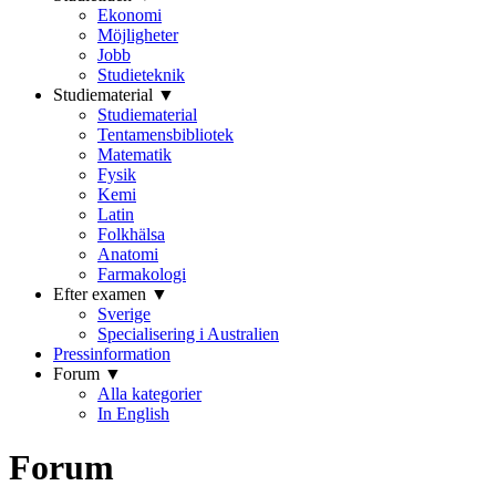
Ekonomi
Möjligheter
Jobb
Studieteknik
Studiematerial ▼
Studiematerial
Tentamensbibliotek
Matematik
Fysik
Kemi
Latin
Folkhälsa
Anatomi
Farmakologi
Efter examen ▼
Sverige
Specialisering i Australien
Pressinformation
Forum ▼
Alla kategorier
In English
Forum