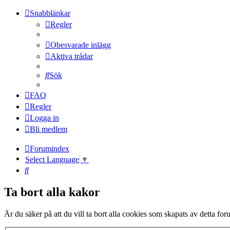
Snabblänkar
Regler
Obesvarade inlägg
Aktiva trådar
Sök
FAQ
Regler
Logga in
Bli medlem
Forumindex
Select Language
▼
Sök
Ta bort alla kakor
Är du säker på att du vill ta bort alla cookies som skapats av detta fo