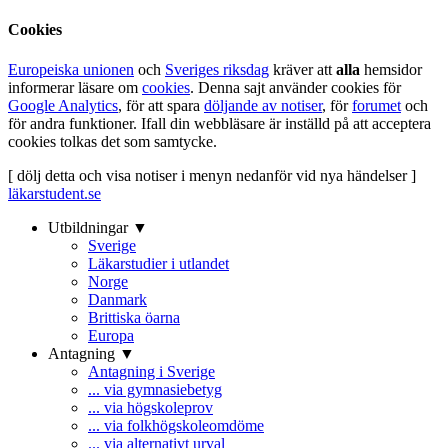
Cookies
Europeiska unionen
och
Sveriges riksdag
kräver att
alla
hemsidor
informerar läsare om
cookies
. Denna sajt använder cookies för
Google Analytics
, för att spara
döljande av notiser
, för
forumet
och
för andra funktioner. Ifall din webbläsare är inställd på att acceptera
cookies tolkas det som samtycke.
[ dölj detta och visa notiser i menyn nedanför vid nya händelser ]
läkarstudent.se
Utbildningar ▼
Sverige
Läkarstudier i utlandet
Norge
Danmark
Brittiska öarna
Europa
Antagning ▼
Antagning i Sverige
... via gymnasiebetyg
... via högskoleprov
... via folkhögskoleomdöme
... via alternativt urval