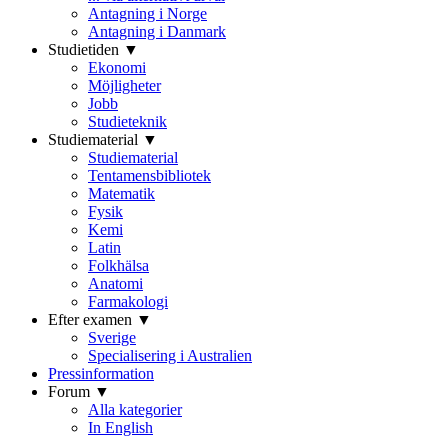
Antagning i Norge
Antagning i Danmark
Studietiden ▼
Ekonomi
Möjligheter
Jobb
Studieteknik
Studiematerial ▼
Studiematerial
Tentamensbibliotek
Matematik
Fysik
Kemi
Latin
Folkhälsa
Anatomi
Farmakologi
Efter examen ▼
Sverige
Specialisering i Australien
Pressinformation
Forum ▼
Alla kategorier
In English