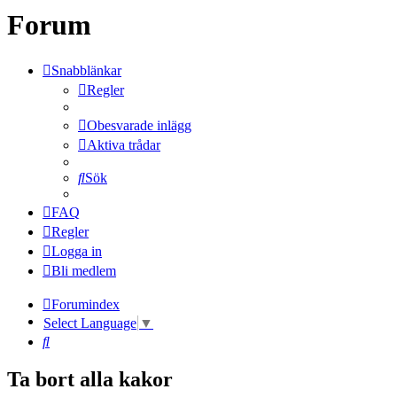
Forum
Snabblänkar
Regler
Obesvarade inlägg
Aktiva trådar
Sök
FAQ
Regler
Logga in
Bli medlem
Forumindex
Select Language
▼
Sök
Ta bort alla kakor