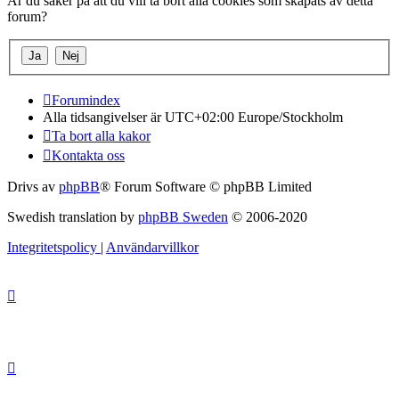
Är du säker på att du vill ta bort alla cookies som skapats av detta
forum?
Forumindex
Alla tidsangivelser är UTC+02:00 Europe/Stockholm
Ta bort alla kakor
Kontakta oss
Drivs av
phpBB
® Forum Software © phpBB Limited
Swedish translation by
phpBB Sweden
© 2006-2020
Integritetspolicy
|
Användarvillkor