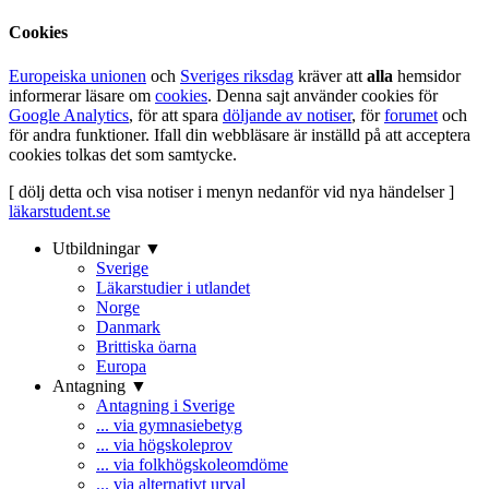
Cookies
Europeiska unionen
och
Sveriges riksdag
kräver att
alla
hemsidor
informerar läsare om
cookies
. Denna sajt använder cookies för
Google Analytics
, för att spara
döljande av notiser
, för
forumet
och
för andra funktioner. Ifall din webbläsare är inställd på att acceptera
cookies tolkas det som samtycke.
[ dölj detta och visa notiser i menyn nedanför vid nya händelser ]
läkarstudent.se
Utbildningar ▼
Sverige
Läkarstudier i utlandet
Norge
Danmark
Brittiska öarna
Europa
Antagning ▼
Antagning i Sverige
... via gymnasiebetyg
... via högskoleprov
... via folkhögskoleomdöme
... via alternativt urval