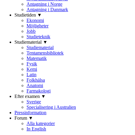
Antagning i Norge
Antagning i Danmark
Studietiden ▼
Ekonomi
Möjligheter
Jobb
Studieteknik
Studiematerial ▼
Studiematerial
Tentamensbibliotek
Matematik
Fysik
Kemi
Latin
Folkhälsa
Anatomi
Farmakologi
Efter examen ▼
Sverige
Specialisering i Australien
Pressinformation
Forum ▼
Alla kategorier
In English