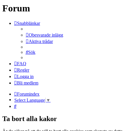
Forum
Snabblänkar
Obesvarade inlägg
Aktiva trådar
Sök
FAQ
Regler
Logga in
Bli medlem
Forumindex
Select Language
▼
Sök
Ta bort alla kakor