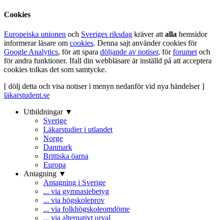
Cookies
Europeiska unionen
och
Sveriges riksdag
kräver att
alla
hemsidor
informerar läsare om
cookies
. Denna sajt använder cookies för
Google Analytics
, för att spara
döljande av notiser
, för
forumet
och
för andra funktioner. Ifall din webbläsare är inställd på att acceptera
cookies tolkas det som samtycke.
[ dölj detta och visa notiser i menyn nedanför vid nya händelser ]
läkarstudent.se
Utbildningar ▼
Sverige
Läkarstudier i utlandet
Norge
Danmark
Brittiska öarna
Europa
Antagning ▼
Antagning i Sverige
... via gymnasiebetyg
... via högskoleprov
... via folkhögskoleomdöme
... via alternativt urval