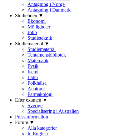
Antagning i Norge
Antagning i Danmark
Studietiden ▼
Ekonomi
Möjligheter
Jobb
Studieteknik
Studiematerial ▼
Studiematerial
Tentamensbibliotek
Matematik
Fysik
Kemi
Latin
Folkhälsa
Anatomi
Farmakologi
Efter examen ▼
Sverige
Specialisering i Australien
Pressinformation
Forum ▼
Alla kategorier
In English