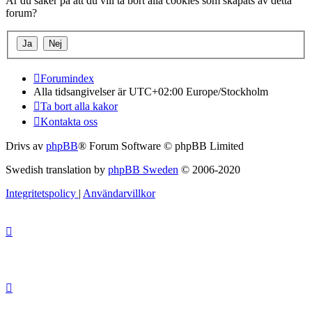
Är du säker på att du vill ta bort alla cookies som skapats av detta
forum?
Forumindex
Alla tidsangivelser är UTC+02:00 Europe/Stockholm
Ta bort alla kakor
Kontakta oss
Drivs av
phpBB
® Forum Software © phpBB Limited
Swedish translation by
phpBB Sweden
© 2006-2020
Integritetspolicy
|
Användarvillkor