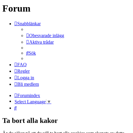
Forum
Snabblänkar
Obesvarade inlägg
Aktiva trådar
Sök
FAQ
Regler
Logga in
Bli medlem
Forumindex
Select Language
▼
Sök
Ta bort alla kakor