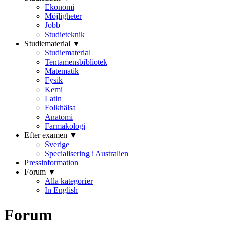
Ekonomi
Möjligheter
Jobb
Studieteknik
Studiematerial ▼
Studiematerial
Tentamensbibliotek
Matematik
Fysik
Kemi
Latin
Folkhälsa
Anatomi
Farmakologi
Efter examen ▼
Sverige
Specialisering i Australien
Pressinformation
Forum ▼
Alla kategorier
In English
Forum