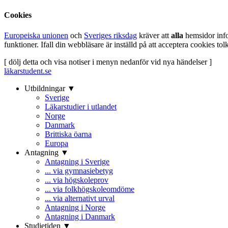
Cookies
Europeiska unionen
och
Sveriges riksdag
kräver att
alla
hemsidor inf
funktioner. Ifall din webbläsare är inställd på att acceptera cookies t
[ dölj detta och visa notiser i menyn nedanför vid nya händelser ]
läkarstudent.se
Utbildningar ▼
Sverige
Läkarstudier i utlandet
Norge
Danmark
Brittiska öarna
Europa
Antagning ▼
Antagning i Sverige
... via gymnasiebetyg
... via högskoleprov
... via folkhögskoleomdöme
... via alternativt urval
Antagning i Norge
Antagning i Danmark
Studietiden ▼