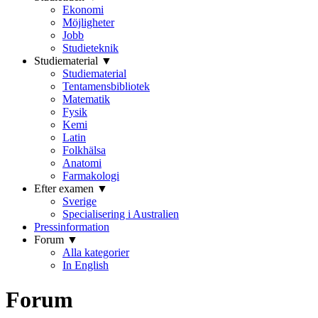
Ekonomi
Möjligheter
Jobb
Studieteknik
Studiematerial ▼
Studiematerial
Tentamensbibliotek
Matematik
Fysik
Kemi
Latin
Folkhälsa
Anatomi
Farmakologi
Efter examen ▼
Sverige
Specialisering i Australien
Pressinformation
Forum ▼
Alla kategorier
In English
Forum