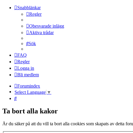
Snabblänkar
Regler
Obesvarade inlägg
Aktiva trådar
Sök
FAQ
Regler
Logga in
Bli medlem
Forumindex
Select Language
▼
Sök
Ta bort alla kakor
Är du säker på att du vill ta bort alla cookies som skapats av detta fo