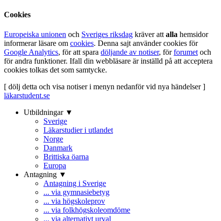
Cookies
Europeiska unionen
och
Sveriges riksdag
kräver att
alla
hemsidor
informerar läsare om
cookies
. Denna sajt använder cookies för
Google Analytics
, för att spara
döljande av notiser
, för
forumet
och
för andra funktioner. Ifall din webbläsare är inställd på att acceptera
cookies tolkas det som samtycke.
[ dölj detta och visa notiser i menyn nedanför vid nya händelser ]
läkarstudent.se
Utbildningar ▼
Sverige
Läkarstudier i utlandet
Norge
Danmark
Brittiska öarna
Europa
Antagning ▼
Antagning i Sverige
... via gymnasiebetyg
... via högskoleprov
... via folkhögskoleomdöme
... via alternativt urval