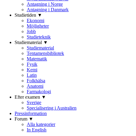
Antagning i Norge
Antagning i Danmark
Studietiden ▼
Ekonomi
Möjligheter
Jobb
Studieteknik
Studiematerial ▼
Studiematerial
Tentamensbibliotek
Matematik
Fysik
Kemi
Latin
Folkhälsa
Anatomi
Farmakologi
Efter examen ▼
Sverige
Specialisering i Australien
Pressinformation
Forum ▼
Alla kategorier
In English