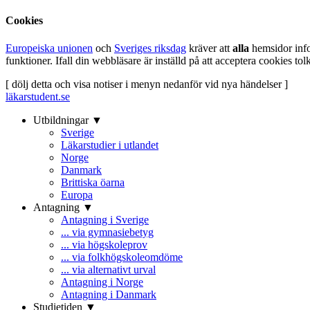
Cookies
Europeiska unionen
och
Sveriges riksdag
kräver att
alla
hemsidor inf
funktioner. Ifall din webbläsare är inställd på att acceptera cookies t
[ dölj detta och visa notiser i menyn nedanför vid nya händelser ]
läkarstudent.se
Utbildningar ▼
Sverige
Läkarstudier i utlandet
Norge
Danmark
Brittiska öarna
Europa
Antagning ▼
Antagning i Sverige
... via gymnasiebetyg
... via högskoleprov
... via folkhögskoleomdöme
... via alternativt urval
Antagning i Norge
Antagning i Danmark
Studietiden ▼