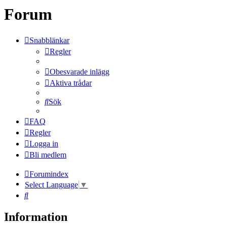
Forum
Snabblänkar
Regler
Obesvarade inlägg
Aktiva trådar
Sök
FAQ
Regler
Logga in
Bli medlem
Forumindex
Select Language
▼
Sök
Information