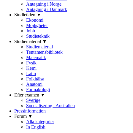
Antagning i Norge
Antagning i Danmark
Studietiden ▼
Ekonomi
Möjligheter
Jobb
Studieteknik
Studiematerial ▼
Studiematerial
Tentamensbibliotek
Matematik
Fysik
Kemi
Latin
Folkhälsa
Anatomi
Farmakologi
Efter examen ▼
Sverige
Specialisering i Australien
Pressinformation
Forum ▼
Alla kategorier
In English