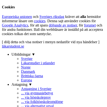
Cookies
Europeiska unionen
och
Sveriges riksdag
kräver att
alla
hemsidor
informerar läsare om
cookies
. Denna sajt använder cookies för
Google Analytics
, för att spara
döljande av notiser
, för
forumet
och
för andra funktioner. Ifall din webbläsare är inställd på att acceptera
cookies tolkas det som samtycke.
[ dölj detta och visa notiser i menyn nedanför vid nya händelser ]
läkarstudent.se
Utbildningar ▼
Sverige
Läkarstudier i utlandet
Norge
Danmark
Brittiska öarna
Europa
Antagning ▼
Antagning i Sverige
... via gymnasiebetyg
... via högskoleprov
... via folkhögskoleomdöme
... via alternativt urval