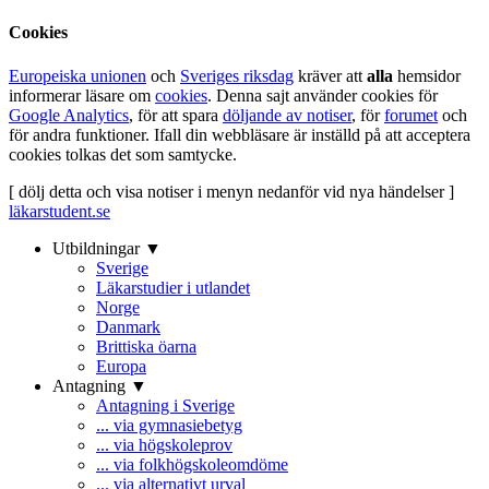
Cookies
Europeiska unionen
och
Sveriges riksdag
kräver att
alla
hemsidor
informerar läsare om
cookies
. Denna sajt använder cookies för
Google Analytics
, för att spara
döljande av notiser
, för
forumet
och
för andra funktioner. Ifall din webbläsare är inställd på att acceptera
cookies tolkas det som samtycke.
[ dölj detta och visa notiser i menyn nedanför vid nya händelser ]
läkarstudent.se
Utbildningar ▼
Sverige
Läkarstudier i utlandet
Norge
Danmark
Brittiska öarna
Europa
Antagning ▼
Antagning i Sverige
... via gymnasiebetyg
... via högskoleprov
... via folkhögskoleomdöme
... via alternativt urval