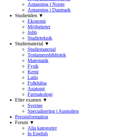
Antagning i Norge
Antagning i Danmark
Studietiden ▼
Ekonomi
Möjligheter
Jobb
Studieteknik
Studiematerial ▼
Studiematerial
Tentamensbibliotek
Matematik
Fysik
Kemi
Latin
Folkhälsa
Anatomi
Farmakologi
Efter examen ▼
Sverige
Specialisering i Australien
Pressinformation
Forum ▼
Alla kategorier
In English