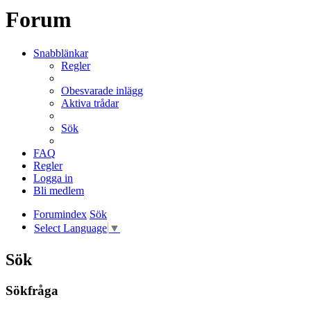
Forum
Snabblänkar
Regler
Obesvarade inlägg
Aktiva trådar
Sök
FAQ
Regler
Logga in
Bli medlem
Forumindex
Sök
Select Language
▼
Sök
Sökfråga