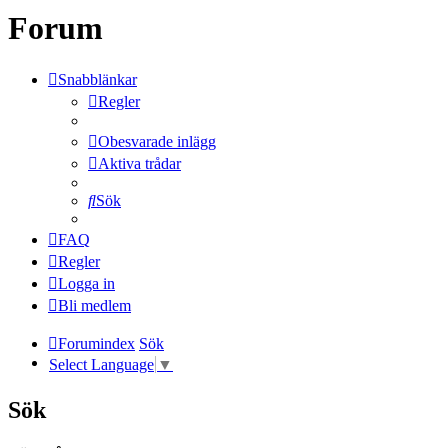
Forum
Snabblänkar
Regler
Obesvarade inlägg
Aktiva trådar
Sök
FAQ
Regler
Logga in
Bli medlem
Forumindex
Sök
Select Language
▼
Sök