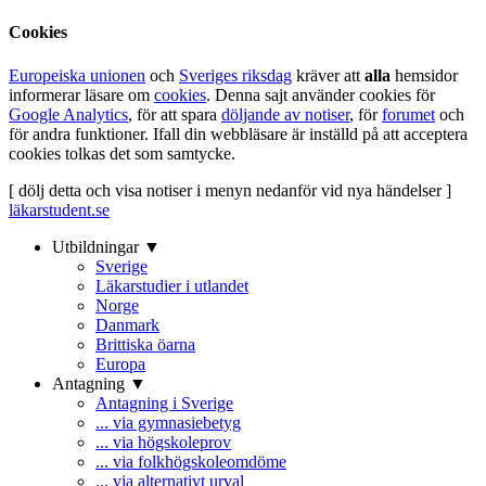
Cookies
Europeiska unionen
och
Sveriges riksdag
kräver att
alla
hemsidor
informerar läsare om
cookies
. Denna sajt använder cookies för
Google Analytics
, för att spara
döljande av notiser
, för
forumet
och
för andra funktioner. Ifall din webbläsare är inställd på att acceptera
cookies tolkas det som samtycke.
[ dölj detta och visa notiser i menyn nedanför vid nya händelser ]
läkarstudent.se
Utbildningar ▼
Sverige
Läkarstudier i utlandet
Norge
Danmark
Brittiska öarna
Europa
Antagning ▼
Antagning i Sverige
... via gymnasiebetyg
... via högskoleprov
... via folkhögskoleomdöme
... via alternativt urval