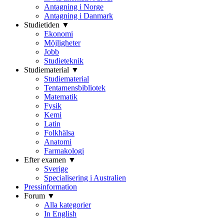
Antagning i Norge
Antagning i Danmark
Studietiden ▼
Ekonomi
Möjligheter
Jobb
Studieteknik
Studiematerial ▼
Studiematerial
Tentamensbibliotek
Matematik
Fysik
Kemi
Latin
Folkhälsa
Anatomi
Farmakologi
Efter examen ▼
Sverige
Specialisering i Australien
Pressinformation
Forum ▼
Alla kategorier
In English