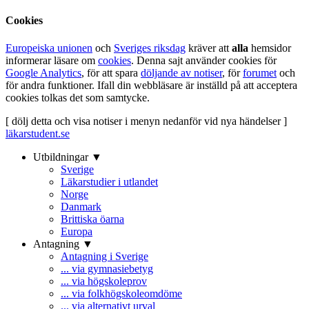
Cookies
Europeiska unionen
och
Sveriges riksdag
kräver att
alla
hemsidor
informerar läsare om
cookies
. Denna sajt använder cookies för
Google Analytics
, för att spara
döljande av notiser
, för
forumet
och
för andra funktioner. Ifall din webbläsare är inställd på att acceptera
cookies tolkas det som samtycke.
[ dölj detta och visa notiser i menyn nedanför vid nya händelser ]
läkarstudent.se
Utbildningar ▼
Sverige
Läkarstudier i utlandet
Norge
Danmark
Brittiska öarna
Europa
Antagning ▼
Antagning i Sverige
... via gymnasiebetyg
... via högskoleprov
... via folkhögskoleomdöme
... via alternativt urval