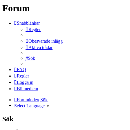
Forum
Snabblänkar
Regler
Obesvarade inlägg
Aktiva trådar
Sök
FAQ
Regler
Logga in
Bli medlem
Forumindex
Sök
Select Language
▼
Sök