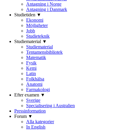
Antagning i Norge
Antagning i Danmark
Studietiden ▼
Ekonomi
Möjligheter
Jobb
Studieteknik
Studiematerial ▼
Studiematerial
Tentamensbibliotek
Matematik
Fysik
Kemi
Latin
Folkhälsa
Anatomi
Farmakologi
Efter examen ▼
Sverige
Specialisering i Australien
Pressinformation
Forum ▼
Alla kategorier
In English