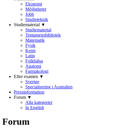
Ekonomi
Möjligheter
Jobb
Studieteknik
Studiematerial ▼
Studiematerial
Tentamensbibliotek
Matematik
Fysik
Kemi
Latin
Folkhälsa
Anatomi
Farmakologi
Efter examen ▼
Sverige
Specialisering i Australien
Pressinformation
Forum ▼
Alla kategorier
In English
Forum