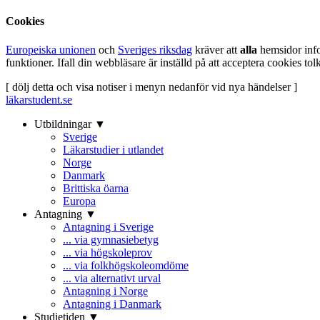
Cookies
Europeiska unionen
och
Sveriges riksdag
kräver att
alla
hemsidor inf
funktioner. Ifall din webbläsare är inställd på att acceptera cookies t
[ dölj detta och visa notiser i menyn nedanför vid nya händelser ]
läkarstudent.se
Utbildningar ▼
Sverige
Läkarstudier i utlandet
Norge
Danmark
Brittiska öarna
Europa
Antagning ▼
Antagning i Sverige
... via gymnasiebetyg
... via högskoleprov
... via folkhögskoleomdöme
... via alternativt urval
Antagning i Norge
Antagning i Danmark
Studietiden ▼