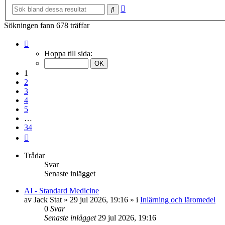
Avancerad
Sök
sökning
Sökningen fann 678 träffar
Sida
1
Hoppa till sida:
av
34
1
2
3
4
5
…
34
Nästa
Trådar
Svar
Senaste inlägget
AI - Standard Medicine
av
Jack Stat
»
29 jul 2026, 19:16
» i
Inlärning och läromedel
0
Svar
Senaste inlägget
29 jul 2026, 19:16