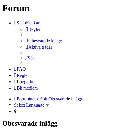
Forum
Snabblänkar
Regler
Obesvarade inlägg
Aktiva trådar
Sök
FAQ
Regler
Logga in
Bli medlem
Forumindex
Sök
Obesvarade inlägg
Select Language
▼
Sök
Obesvarade inlägg