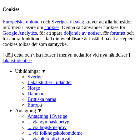
Cookies
Europeiska unionen
och
Sveriges riksdag
kräver att
alla
hemsidor
informerar läsare om
cookies
. Denna sajt använder cookies för
Google Analytics
, för att spara
döljande av notiser
, för
forumet
och
för andra funktioner. Ifall din webbläsare är inställd på att acceptera
cookies tolkas det som samtycke.
[ dölj detta och visa notiser i menyn nedanför vid nya händelser ]
läkarstudent.se
Utbildningar ▼
Sverige
Läkarstudier i utlandet
Norge
Danmark
Brittiska öarna
Europa
Antagning ▼
Antagning i Sverige
... via gymnasiebetyg
... via högskoleprov
... via folkhögskoleomdöme
... via alternativt urval