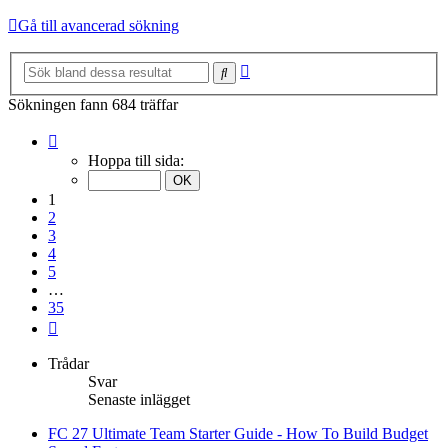
Gå till avancerad sökning
Avancerad
Sök
sökning
Sökningen fann 684 träffar
Sida
1
Hoppa till sida:
av
35
1
2
3
4
5
…
35
Nästa
Trådar
Svar
Senaste inlägget
FC 27 Ultimate Team Starter Guide - How To Build Budget