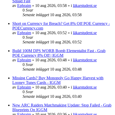
Squad Fast
av
Ephraim
»
10 aug 2026, 03:58
» i
läkarstudent.se
0
Svar
Senaste inlägget
10 aug 2026, 03:58
Short on Currency for Breach? Get 8% Off POE Currency -
POECurrency.com
av
Ephraim
»
10 aug 2026, 03:52
» i
läkarstudent.se
0
Svar
Senaste inlägget
10 aug 2026, 03:52
Build 100M DPS WORB Bomb Elementalist Fast - Grab
POE Currency 8% Off | IGGM
av
Ephraim
»
10 aug 2026, 03:48
» i
läkarstudent.se
0
Svar
Senaste inlägget
10 aug 2026, 03:48
Missing Cards? Buy Monopoly Go Happy Harvest with
Looney Tunes Cards - IGGM
av
Ephraim
»
10 aug 2026, 03:40
» i
läkarstudent.se
0
Svar
Senaste inlägget
10 aug 2026, 03:40
New ARC Raiders Matchmaking Update: Stop Failed - Grab
Blueprints On IGGM
av
Ephraim
»
10 aug 2026, 03:36
» i
läkarstudent.se