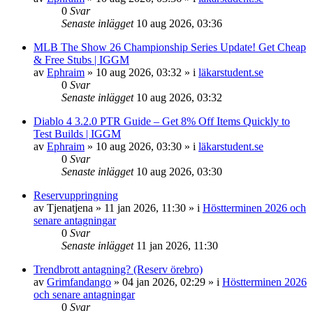
0
Svar
Senaste inlägget
10 aug 2026, 03:36
MLB The Show 26 Championship Series Update! Get Cheap
& Free Stubs | IGGM
av
Ephraim
»
10 aug 2026, 03:32
» i
läkarstudent.se
0
Svar
Senaste inlägget
10 aug 2026, 03:32
Diablo 4 3.2.0 PTR Guide – Get 8% Off Items Quickly to
Test Builds | IGGM
av
Ephraim
»
10 aug 2026, 03:30
» i
läkarstudent.se
0
Svar
Senaste inlägget
10 aug 2026, 03:30
Reservuppringning
av
Tjenatjena
»
11 jan 2026, 11:30
» i
Höstterminen 2026 och
senare antagningar
0
Svar
Senaste inlägget
11 jan 2026, 11:30
Trendbrott antagning? (Reserv örebro)
av
Grimfandango
»
04 jan 2026, 02:29
» i
Höstterminen 2026
och senare antagningar
0
Svar