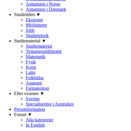
Antagning i Norge
Antagning i Danmark
Studietiden ▼
Ekonomi
Möjligheter
Jobb
Studieteknik
Studiematerial ▼
Studiematerial
Tentamensbibliotek
Matematik
Fysik
Kemi
Latin
Folkhälsa
Anatomi
Farmakologi
Efter examen ▼
Sverige
Specialisering i Australien
Pressinformation
Forum ▼
Alla kategorier
In English