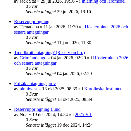
av
Jack Stat
»
29 jul 2026, 19:16
» i
Inlärning och läromedel
0
Svar
Senaste inlägget
29 jul 2026, 19:16
Reservuppringning
av
Tjenatjena
»
11 jan 2026, 11:30
» i
Höstterminen 2026 och
senare antagningar
0
Svar
Senaste inlägget
11 jan 2026, 11:30
Trendbrott antagning? (Reserv örebro)
av
Grimfandango
»
04 jan 2026, 02:29
» i
Höstterminen 2026
och senare antagningar
0
Svar
Senaste inlägget
04 jan 2026, 02:29
FoLäk antagningsprov
av
ninniwest
»
13 okt 2025, 08:39
» i
Karolinska Institutet
0
Svar
Senaste inlägget
13 okt 2025, 08:39
Reservuppringning Lund
av
Noa
»
19 dec 2024, 14:24
» i
2025 VT
0
Svar
Senaste inlägget
19 dec 2024, 14:24