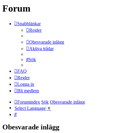
Forum
Snabblänkar
Regler
Obesvarade inlägg
Aktiva trådar
Sök
FAQ
Regler
Logga in
Bli medlem
Forumindex
Sök
Obesvarade inlägg
Select Language
▼
Sök
Obesvarade inlägg