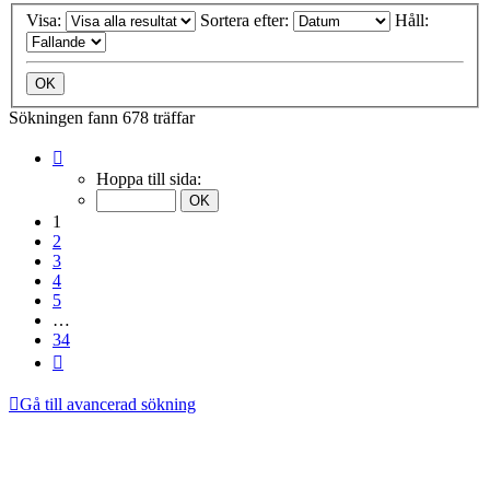
Visa:
Sortera efter:
Håll:
Sökningen fann 678 träffar
Sida
1
Hoppa till sida:
av
34
1
2
3
4
5
…
34
Nästa
Gå till avancerad sökning