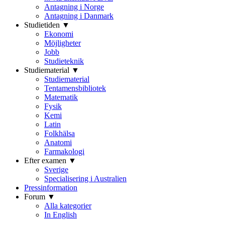
Antagning i Norge
Antagning i Danmark
Studietiden ▼
Ekonomi
Möjligheter
Jobb
Studieteknik
Studiematerial ▼
Studiematerial
Tentamensbibliotek
Matematik
Fysik
Kemi
Latin
Folkhälsa
Anatomi
Farmakologi
Efter examen ▼
Sverige
Specialisering i Australien
Pressinformation
Forum ▼
Alla kategorier
In English