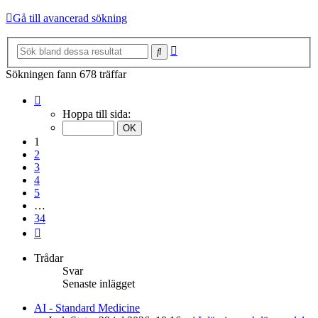
Gå till avancerad sökning
Avancerad
Sök
sökning
Sökningen fann 678 träffar
Sida
1
Hoppa till sida:
av
34
1
2
3
4
5
…
34
Nästa
Trådar
Svar
Senaste inlägget
AI - Standard Medicine