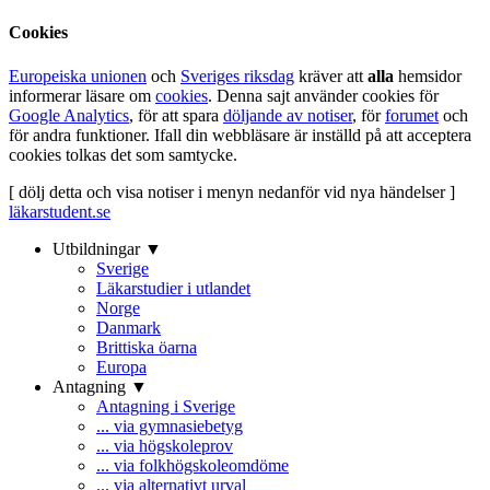
Cookies
Europeiska unionen
och
Sveriges riksdag
kräver att
alla
hemsidor
informerar läsare om
cookies
. Denna sajt använder cookies för
Google Analytics
, för att spara
döljande av notiser
, för
forumet
och
för andra funktioner. Ifall din webbläsare är inställd på att acceptera
cookies tolkas det som samtycke.
[ dölj detta och visa notiser i menyn nedanför vid nya händelser ]
läkarstudent.se
Utbildningar ▼
Sverige
Läkarstudier i utlandet
Norge
Danmark
Brittiska öarna
Europa
Antagning ▼
Antagning i Sverige
... via gymnasiebetyg
... via högskoleprov
... via folkhögskoleomdöme
... via alternativt urval