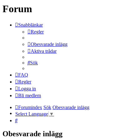
Forum
Snabblänkar
Regler
Obesvarade inlägg
Aktiva trådar
Sök
FAQ
Regler
Logga in
Bli medlem
Forumindex
Sök
Obesvarade inlägg
Select Language
▼
Sök
Obesvarade inlägg