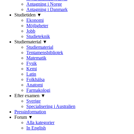
Antagning i Norge
Antagning i Danmark
Studietiden ▼
Ekonomi
Möjligheter
Jobb
Studieteknik
Studiematerial ▼
Studiematerial
Tentamensbibliotek
Matematik
Fysik
Kemi
Latin
Folkhälsa
Anatomi
Farmakologi
Efter examen ▼
Sverige
Specialisering i Australien
Pressinformation
Forum ▼
Alla kategorier
In English