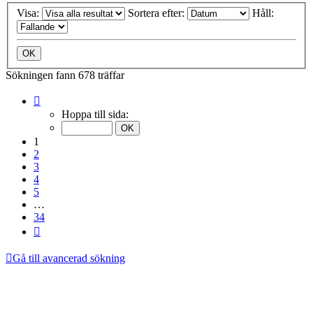
Visa:
Sortera efter:
Håll:
Sökningen fann 678 träffar
Sida
1
Hoppa till sida:
av
34
1
2
3
4
5
…
34
Nästa
Gå till avancerad sökning