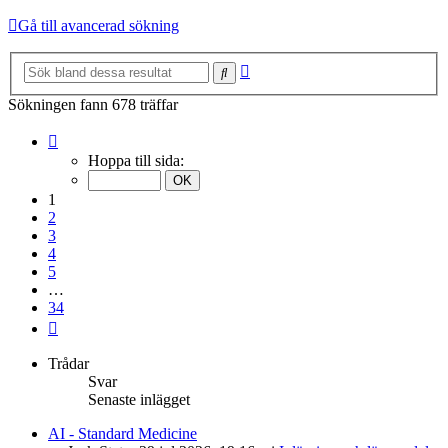
Gå till avancerad sökning
Avancerad
Sök
sökning
Sökningen fann 678 träffar
Sida
1
Hoppa till sida:
av
34
1
2
3
4
5
…
34
Nästa
Trådar
Svar
Senaste inlägget
AI - Standard Medicine