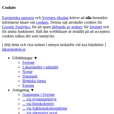
Cookies
Europeiska unionen
och
Sveriges riksdag
kräver att
alla
hemsidor
informerar läsare om
cookies
. Denna sajt använder cookies för
Google Analytics
, för att spara
döljande av notiser
, för
forumet
och
för andra funktioner. Ifall din webbläsare är inställd på att acceptera
cookies tolkas det som samtycke.
[ dölj detta och visa notiser i menyn nedanför vid nya händelser ]
läkarstudent.se
Utbildningar ▼
Sverige
Läkarstudier i utlandet
Norge
Danmark
Brittiska öarna
Europa
Antagning ▼
Antagning i Sverige
... via gymnasiebetyg
... via högskoleprov
... via folkhögskoleomdöme
... via alternativt urval