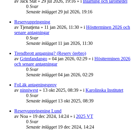
av
Jack Stat
»
29 jul 2026, 19:16
» i
Inlärning och läromedel
0
Svar
Senaste inlägget
29 jul 2026, 19:16
Reservuppringning
av
Tjenatjena
»
11 jan 2026, 11:30
» i
Höstterminen 2026 och
senare antagningar
0
Svar
Senaste inlägget
11 jan 2026, 11:30
Trendbrott antagning? (Reserv örebro)
av
Grimfandango
»
04 jan 2026, 02:29
» i
Höstterminen 2026
och senare antagningar
0
Svar
Senaste inlägget
04 jan 2026, 02:29
FoLäk antagningsprov
av
ninniwest
»
13 okt 2025, 08:39
» i
Karolinska Institutet
0
Svar
Senaste inlägget
13 okt 2025, 08:39
Reservuppringning Lund
av
Noa
»
19 dec 2024, 14:24
» i
2025 VT
0
Svar
Senaste inlägget
19 dec 2024, 14:24