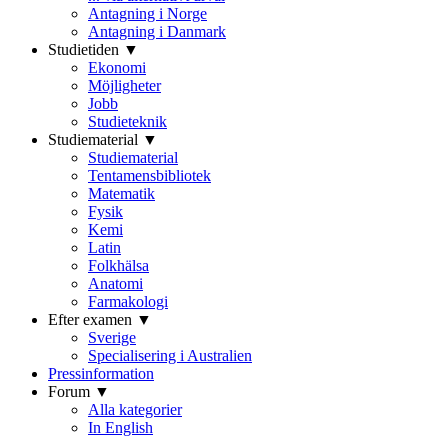
Antagning i Norge
Antagning i Danmark
Studietiden ▼
Ekonomi
Möjligheter
Jobb
Studieteknik
Studiematerial ▼
Studiematerial
Tentamensbibliotek
Matematik
Fysik
Kemi
Latin
Folkhälsa
Anatomi
Farmakologi
Efter examen ▼
Sverige
Specialisering i Australien
Pressinformation
Forum ▼
Alla kategorier
In English