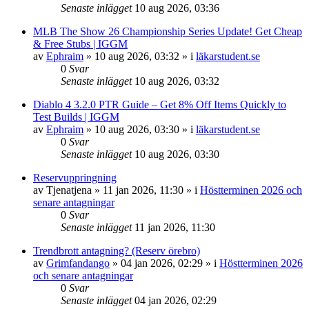
Senaste inlägget
10 aug 2026, 03:36
MLB The Show 26 Championship Series Update! Get Cheap
& Free Stubs | IGGM
av
Ephraim
»
10 aug 2026, 03:32
» i
läkarstudent.se
0
Svar
Senaste inlägget
10 aug 2026, 03:32
Diablo 4 3.2.0 PTR Guide – Get 8% Off Items Quickly to
Test Builds | IGGM
av
Ephraim
»
10 aug 2026, 03:30
» i
läkarstudent.se
0
Svar
Senaste inlägget
10 aug 2026, 03:30
Reservuppringning
av
Tjenatjena
»
11 jan 2026, 11:30
» i
Höstterminen 2026 och
senare antagningar
0
Svar
Senaste inlägget
11 jan 2026, 11:30
Trendbrott antagning? (Reserv örebro)
av
Grimfandango
»
04 jan 2026, 02:29
» i
Höstterminen 2026
och senare antagningar
0
Svar
Senaste inlägget
04 jan 2026, 02:29