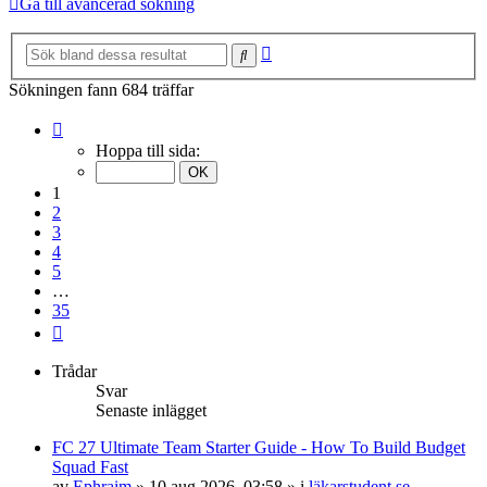
Gå till avancerad sökning
Avancerad
Sök
sökning
Sökningen fann 684 träffar
Sida
1
Hoppa till sida:
av
35
1
2
3
4
5
…
35
Nästa
Trådar
Svar
Senaste inlägget
FC 27 Ultimate Team Starter Guide - How To Build Budget
Squad Fast
av
Ephraim
»
10 aug 2026, 03:58
» i
läkarstudent.se