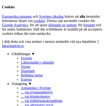
Cookies
Europeiska unionen
och
Sveriges riksdag
kräver att
alla
hemsidor
informerar läsare om
cookies
. Denna sajt använder cookies för
Google Analytics
, för att spara
döljande av notiser
, för
forumet
och
för andra funktioner. Ifall din webbläsare är inställd på att acceptera
cookies tolkas det som samtycke.
[ dölj detta och visa notiser i menyn nedanför vid nya händelser ]
läkarstudent.se
Utbildningar ▼
Sverige
Läkarstudier i utlandet
Norge
Danmark
Brittiska öarna
Europa
Antagning ▼
Antagning i Sverige
... via gymnasiebetyg
... via högskoleprov
... via folkhögskoleomdöme
... via alternativt urval