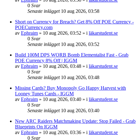
0
Svar
Senaste inlägget
10 aug 2026, 03:58
Short on Currency for Breach? Get 8% Off POE Currency -
POECurrency.com
av
Ephraim
»
10 aug 2026, 03:52
» i
läkarstudent.se
0
Svar
Senaste inlägget
10 aug 2026, 03:52
Build 100M DPS WORB Bomb Elementalist Fast - Grab
POE Currency 8% Off | IGGM
av
Ephraim
»
10 aug 2026, 03:48
» i
läkarstudent.se
0
Svar
Senaste inlägget
10 aug 2026, 03:48
Missing Cards? Buy Monopoly Go Happy Harvest with
Looney Tunes Cards - IGGM
av
Ephraim
»
10 aug 2026, 03:40
» i
läkarstudent.se
0
Svar
Senaste inlägget
10 aug 2026, 03:40
New ARC Raiders Matchmaking Update: Stop Failed - Grab
Blueprints On IGGM
av
Ephraim
»
10 aug 2026, 03:36
» i
läkarstudent.se
0
Svar