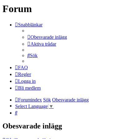
Forum
Snabblänkar
Obesvarade inlägg
Aktiva trådar
Sök
FAQ
Regler
Logga in
Bli medlem
Forumindex
Sök
Obesvarade inlägg
Select Language
▼
Sök
Obesvarade inlägg