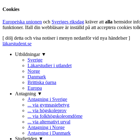
Cookies
Europeiska unionen
och
Sveriges riksdag
kräver att
alla
hemsidor inf
funktioner. Ifall din webbläsare är inställd på att acceptera cookies t
[ dölj detta och visa notiser i menyn nedanför vid nya händelser ]
läkarstudent.se
Utbildningar ▼
Sverige
Läkarstudier i utlandet
Norge
Danmark
Brittiska öarna
Europa
Antagning ▼
Antagning i Sverige
... via gymnasiebetyg
... via högskoleprov
... via folkhögskoleomdöme
... via alternativt urval
Antagning i Norge
Antagning i Danmark
Studietiden ▼