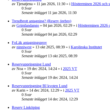
av
Tjenatjena
»
11 jan 2026, 11:30
» i
Höstterminen 2026 och s
0
Svar
Senaste inlägget
11 jan 2026, 11:30
Trendbrott antagning? (Reserv örebro)
av
Grimfandango
»
04 jan 2026, 02:29
» i
Höstterminen 2026 o
0
Svar
Senaste inlägget
04 jan 2026, 02:29
FoLäk antagningsprov
av
ninniwest
»
13 okt 2025, 08:39
» i
Karolinska Institutet
0
Svar
Senaste inlägget
13 okt 2025, 08:39
Reservuppringning Lund
av
Noa
»
19 dec 2024, 14:24
» i
2025 VT
0
Svar
Senaste inlägget
19 dec 2024, 14:24
Reservuppringning BI kvoten Lund
av
Karin
»
14 dec 2024, 12:29
» i
2025 VT
0
Svar
Senaste inlägget
14 dec 2024, 12:29
Reserv Linköping