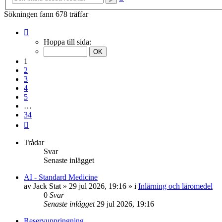
sökning
Sökningen fann 678 träffar
Sida
1
Hoppa till sida:
av
34
1
2
3
4
5
…
34
Nästa
Trådar
Svar
Senaste inlägget
AI - Standard Medicine
av
Jack Stat
»
29 jul 2026, 19:16
» i
Inlärning och läromedel
0
Svar
Senaste inlägget
29 jul 2026, 19:16
Reservuppringning