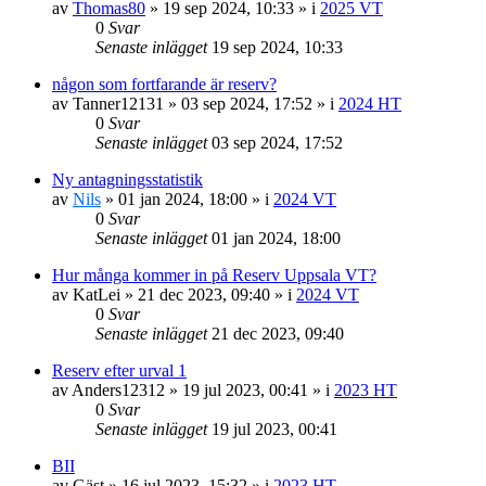
av
Thomas80
»
19 sep 2024, 10:33
» i
2025 VT
0
Svar
Senaste inlägget
19 sep 2024, 10:33
någon som fortfarande är reserv?
av
Tanner12131
»
03 sep 2024, 17:52
» i
2024 HT
0
Svar
Senaste inlägget
03 sep 2024, 17:52
Ny antagningsstatistik
av
Nils
»
01 jan 2024, 18:00
» i
2024 VT
0
Svar
Senaste inlägget
01 jan 2024, 18:00
Hur många kommer in på Reserv Uppsala VT?
av
KatLei
»
21 dec 2023, 09:40
» i
2024 VT
0
Svar
Senaste inlägget
21 dec 2023, 09:40
Reserv efter urval 1
av
Anders12312
»
19 jul 2023, 00:41
» i
2023 HT
0
Svar
Senaste inlägget
19 jul 2023, 00:41
BII
av
Gäst
»
16 jul 2023, 15:32
» i
2023 HT