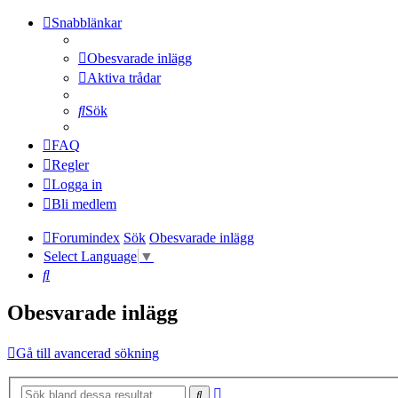
Snabblänkar
Obesvarade inlägg
Aktiva trådar
Sök
FAQ
Regler
Logga in
Bli medlem
Forumindex
Sök
Obesvarade inlägg
Select Language
▼
Sök
Obesvarade inlägg
Gå till avancerad sökning
Avancerad
Sök