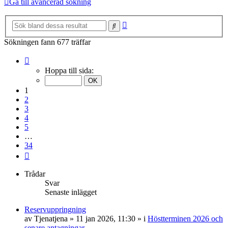
Gå till avancerad sökning
Avancerad
Sök
sökning
Sökningen fann 677 träffar
Sida
1
Hoppa till sida:
av
34
1
2
3
4
5
…
34
Nästa
Trådar
Svar
Senaste inlägget
Reservuppringning
av
Tjenatjena
»
11 jan 2026, 11:30
» i
Höstterminen 2026 och
senare antagningar