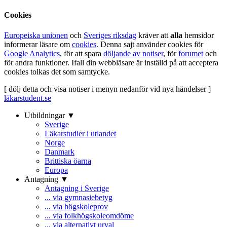
Cookies
Europeiska unionen
och
Sveriges riksdag
kräver att
alla
hemsidor
informerar läsare om
cookies
. Denna sajt använder cookies för
Google Analytics
, för att spara
döljande av notiser
, för
forumet
och
för andra funktioner. Ifall din webbläsare är inställd på att acceptera
cookies tolkas det som samtycke.
[ dölj detta och visa notiser i menyn nedanför vid nya händelser ]
läkarstudent.se
Utbildningar ▼
Sverige
Läkarstudier i utlandet
Norge
Danmark
Brittiska öarna
Europa
Antagning ▼
Antagning i Sverige
... via gymnasiebetyg
... via högskoleprov
... via folkhögskoleomdöme
... via alternativt urval