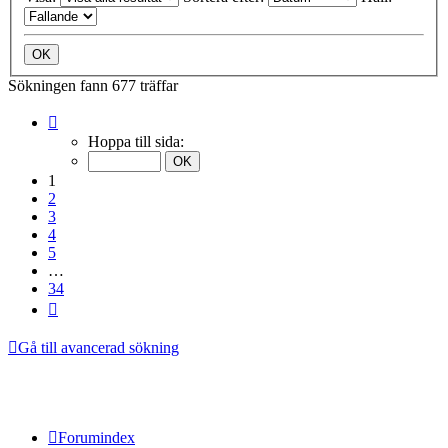
Sökningen fann 677 träffar
Sida
1
Hoppa till sida:
av
34
1
2
3
4
5
…
34
Nästa
Gå till avancerad sökning
Forumindex