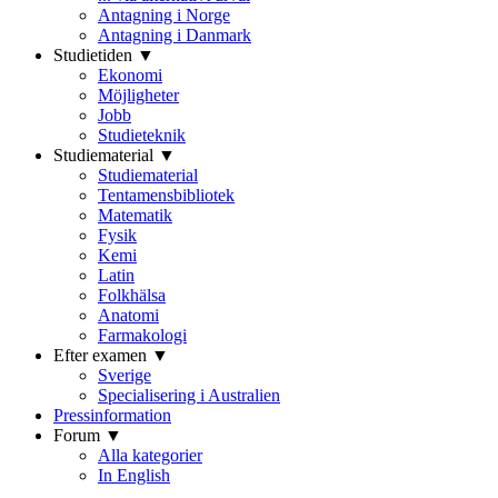
Antagning i Norge
Antagning i Danmark
Studietiden ▼
Ekonomi
Möjligheter
Jobb
Studieteknik
Studiematerial ▼
Studiematerial
Tentamensbibliotek
Matematik
Fysik
Kemi
Latin
Folkhälsa
Anatomi
Farmakologi
Efter examen ▼
Sverige
Specialisering i Australien
Pressinformation
Forum ▼
Alla kategorier
In English