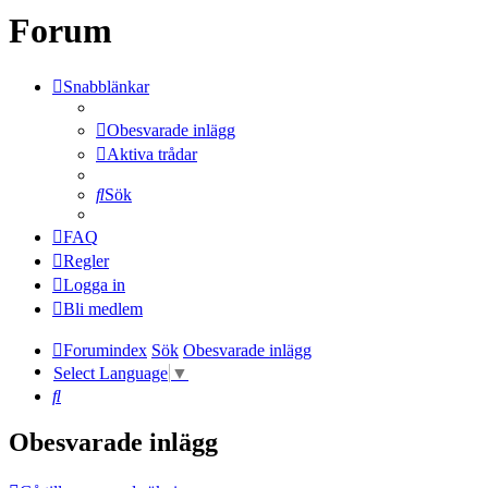
Forum
Snabblänkar
Obesvarade inlägg
Aktiva trådar
Sök
FAQ
Regler
Logga in
Bli medlem
Forumindex
Sök
Obesvarade inlägg
Select Language
▼
Sök
Obesvarade inlägg