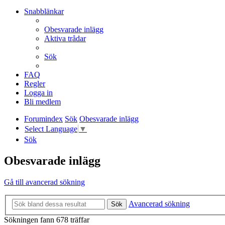
Snabblänkar
Obesvarade inlägg
Aktiva trådar
Sök
FAQ
Regler
Logga in
Bli medlem
Forumindex
Sök
Obesvarade inlägg
Select Language
▼
Sök
Obesvarade inlägg
Gå till avancerad sökning
Avancerad sökning
Sök
Sökningen fann 678 träffar