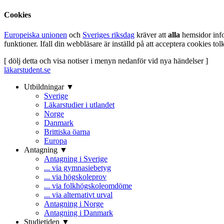
Cookies
Europeiska unionen
och
Sveriges riksdag
kräver att
alla
hemsidor inf
funktioner. Ifall din webbläsare är inställd på att acceptera cookies t
[ dölj detta och visa notiser i menyn nedanför vid nya händelser ]
läkarstudent.se
Utbildningar ▼
Sverige
Läkarstudier i utlandet
Norge
Danmark
Brittiska öarna
Europa
Antagning ▼
Antagning i Sverige
... via gymnasiebetyg
... via högskoleprov
... via folkhögskoleomdöme
... via alternativt urval
Antagning i Norge
Antagning i Danmark
Studietiden ▼