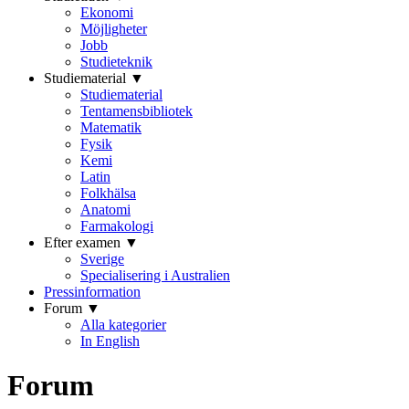
Ekonomi
Möjligheter
Jobb
Studieteknik
Studiematerial ▼
Studiematerial
Tentamensbibliotek
Matematik
Fysik
Kemi
Latin
Folkhälsa
Anatomi
Farmakologi
Efter examen ▼
Sverige
Specialisering i Australien
Pressinformation
Forum ▼
Alla kategorier
In English
Forum