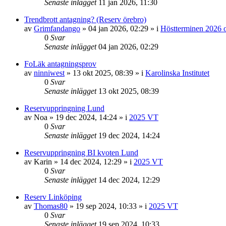
Senaste inlägget
11 jan 2026, 11:30
Trendbrott antagning? (Reserv örebro)
av
Grimfandango
»
04 jan 2026, 02:29
» i
Höstterminen 2026 o
0
Svar
Senaste inlägget
04 jan 2026, 02:29
FoLäk antagningsprov
av
ninniwest
»
13 okt 2025, 08:39
» i
Karolinska Institutet
0
Svar
Senaste inlägget
13 okt 2025, 08:39
Reservuppringning Lund
av
Noa
»
19 dec 2024, 14:24
» i
2025 VT
0
Svar
Senaste inlägget
19 dec 2024, 14:24
Reservuppringning BI kvoten Lund
av
Karin
»
14 dec 2024, 12:29
» i
2025 VT
0
Svar
Senaste inlägget
14 dec 2024, 12:29
Reserv Linköping
av
Thomas80
»
19 sep 2024, 10:33
» i
2025 VT
0
Svar
Senaste inlägget
19 sep 2024, 10:33