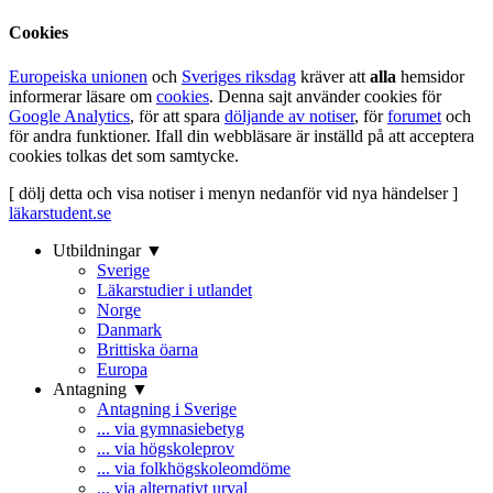
Cookies
Europeiska unionen
och
Sveriges riksdag
kräver att
alla
hemsidor
informerar läsare om
cookies
. Denna sajt använder cookies för
Google Analytics
, för att spara
döljande av notiser
, för
forumet
och
för andra funktioner. Ifall din webbläsare är inställd på att acceptera
cookies tolkas det som samtycke.
[ dölj detta och visa notiser i menyn nedanför vid nya händelser ]
läkarstudent.se
Utbildningar ▼
Sverige
Läkarstudier i utlandet
Norge
Danmark
Brittiska öarna
Europa
Antagning ▼
Antagning i Sverige
... via gymnasiebetyg
... via högskoleprov
... via folkhögskoleomdöme
... via alternativt urval