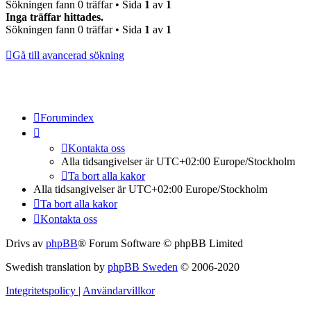
Sökningen fann 0 träffar • Sida
1
av
1
Inga träffar hittades.
Sökningen fann 0 träffar • Sida
1
av
1
Gå till avancerad sökning
Forumindex
Kontakta oss
Alla tidsangivelser är UTC+02:00 Europe/Stockholm
Ta bort alla kakor
Alla tidsangivelser är UTC+02:00 Europe/Stockholm
Ta bort alla kakor
Kontakta oss
Drivs av
phpBB
® Forum Software © phpBB Limited
Swedish translation by
phpBB Sweden
© 2006-2020
Integritetspolicy
|
Användarvillkor