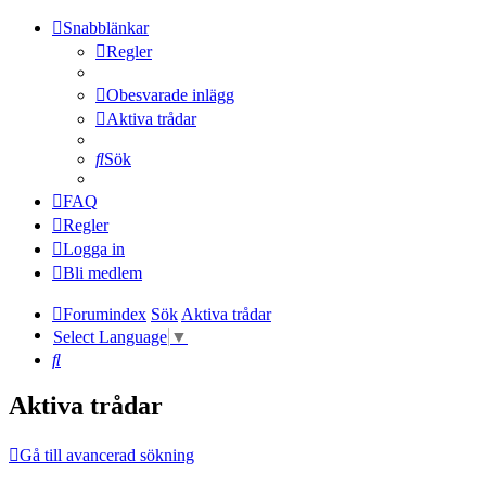
Snabblänkar
Regler
Obesvarade inlägg
Aktiva trådar
Sök
FAQ
Regler
Logga in
Bli medlem
Forumindex
Sök
Aktiva trådar
Select Language
▼
Sök
Aktiva trådar
Gå till avancerad sökning