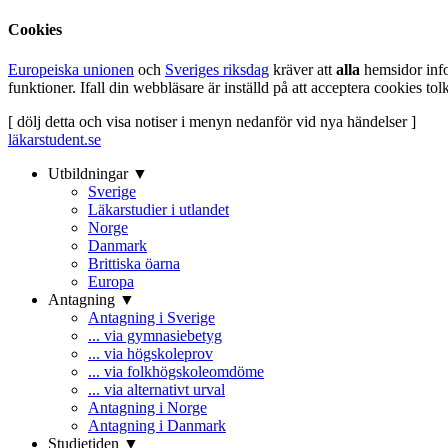
Cookies
Europeiska unionen
och
Sveriges riksdag
kräver att
alla
hemsidor inf
funktioner. Ifall din webbläsare är inställd på att acceptera cookies t
[ dölj detta och visa notiser i menyn nedanför vid nya händelser ]
läkarstudent.se
Utbildningar ▼
Sverige
Läkarstudier i utlandet
Norge
Danmark
Brittiska öarna
Europa
Antagning ▼
Antagning i Sverige
... via gymnasiebetyg
... via högskoleprov
... via folkhögskoleomdöme
... via alternativt urval
Antagning i Norge
Antagning i Danmark
Studietiden ▼