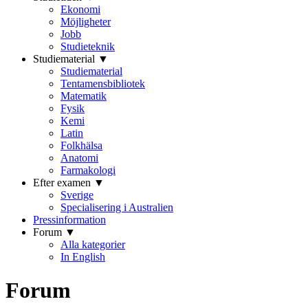
Ekonomi
Möjligheter
Jobb
Studieteknik
Studiematerial ▼
Studiematerial
Tentamensbibliotek
Matematik
Fysik
Kemi
Latin
Folkhälsa
Anatomi
Farmakologi
Efter examen ▼
Sverige
Specialisering i Australien
Pressinformation
Forum ▼
Alla kategorier
In English
Forum