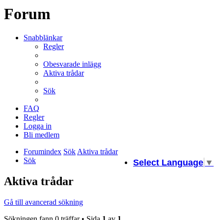
Forum
Snabblänkar
Regler
Obesvarade inlägg
Aktiva trådar
Sök
FAQ
Regler
Logga in
Bli medlem
Forumindex
Sök
Aktiva trådar
Sök
Select Language
▼
Aktiva trådar
Gå till avancerad sökning
Sökningen fann 0 träffar • Sida
1
av
1