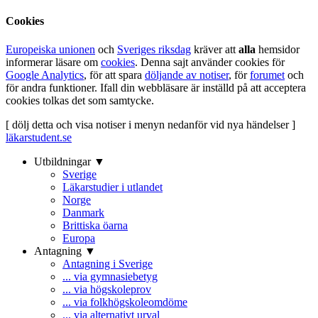
Cookies
Europeiska unionen
och
Sveriges riksdag
kräver att
alla
hemsidor
informerar läsare om
cookies
. Denna sajt använder cookies för
Google Analytics
, för att spara
döljande av notiser
, för
forumet
och
för andra funktioner. Ifall din webbläsare är inställd på att acceptera
cookies tolkas det som samtycke.
[ dölj detta och visa notiser i menyn nedanför vid nya händelser ]
läkarstudent.se
Utbildningar ▼
Sverige
Läkarstudier i utlandet
Norge
Danmark
Brittiska öarna
Europa
Antagning ▼
Antagning i Sverige
... via gymnasiebetyg
... via högskoleprov
... via folkhögskoleomdöme
... via alternativt urval