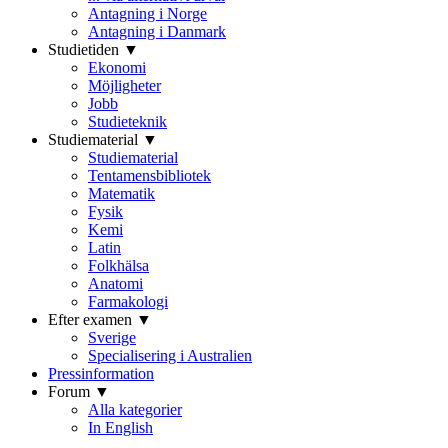
Antagning i Norge
Antagning i Danmark
Studietiden ▼
Ekonomi
Möjligheter
Jobb
Studieteknik
Studiematerial ▼
Studiematerial
Tentamensbibliotek
Matematik
Fysik
Kemi
Latin
Folkhälsa
Anatomi
Farmakologi
Efter examen ▼
Sverige
Specialisering i Australien
Pressinformation
Forum ▼
Alla kategorier
In English