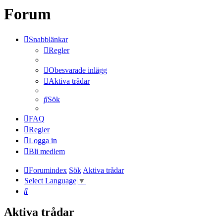
Forum
Snabblänkar
Regler
Obesvarade inlägg
Aktiva trådar
Sök
FAQ
Regler
Logga in
Bli medlem
Forumindex
Sök
Aktiva trådar
Select Language
▼
Sök
Aktiva trådar