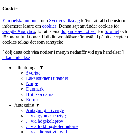
Cookies
Europeiska unionen
och
Sveriges riksdag
kräver att
alla
hemsidor
informerar läsare om
cookies
. Denna sajt använder cookies för
Google Analytics
, för att spara
döljande av notiser
, för
forumet
och
för andra funktioner. Ifall din webbläsare är inställd på att acceptera
cookies tolkas det som samtycke.
[ dölj detta och visa notiser i menyn nedanför vid nya händelser ]
läkarstudent.se
Utbildningar ▼
Sverige
Läkarstudier i utlandet
Norge
Danmark
Brittiska öarna
Europa
Antagning ▼
Antagning i Sverige
... via gymnasiebetyg
... via högskoleprov
... via folkhögskoleomdöme
... via alternativt urval