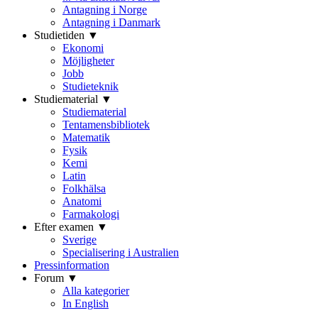
Antagning i Norge
Antagning i Danmark
Studietiden ▼
Ekonomi
Möjligheter
Jobb
Studieteknik
Studiematerial ▼
Studiematerial
Tentamensbibliotek
Matematik
Fysik
Kemi
Latin
Folkhälsa
Anatomi
Farmakologi
Efter examen ▼
Sverige
Specialisering i Australien
Pressinformation
Forum ▼
Alla kategorier
In English