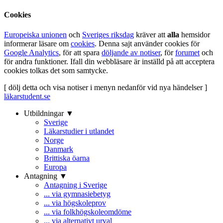
Cookies
Europeiska unionen
och
Sveriges riksdag
kräver att
alla
hemsidor
informerar läsare om
cookies
. Denna sajt använder cookies för
Google Analytics
, för att spara
döljande av notiser
, för
forumet
och
för andra funktioner. Ifall din webbläsare är inställd på att acceptera
cookies tolkas det som samtycke.
[ dölj detta och visa notiser i menyn nedanför vid nya händelser ]
läkarstudent.se
Utbildningar ▼
Sverige
Läkarstudier i utlandet
Norge
Danmark
Brittiska öarna
Europa
Antagning ▼
Antagning i Sverige
... via gymnasiebetyg
... via högskoleprov
... via folkhögskoleomdöme
... via alternativt urval