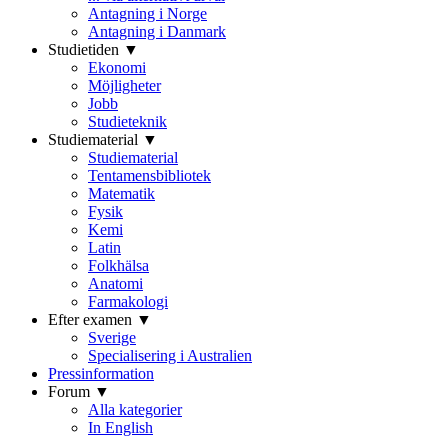
Antagning i Norge
Antagning i Danmark
Studietiden ▼
Ekonomi
Möjligheter
Jobb
Studieteknik
Studiematerial ▼
Studiematerial
Tentamensbibliotek
Matematik
Fysik
Kemi
Latin
Folkhälsa
Anatomi
Farmakologi
Efter examen ▼
Sverige
Specialisering i Australien
Pressinformation
Forum ▼
Alla kategorier
In English