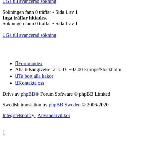
Gå till avancerad sökning
Sökningen fann 0 träffar • Sida
1
av
1
Inga träffar hittades.
Sökningen fann 0 träffar • Sida
1
av
1
Gå till avancerad sökning
Forumindex
Alla tidsangivelser är UTC+02:00 Europe/Stockholm
Ta bort alla kakor
Kontakta oss
Drivs av
phpBB
® Forum Software © phpBB Limited
Swedish translation by
phpBB Sweden
© 2006-2020
Integritetspolicy
|
Användarvillkor