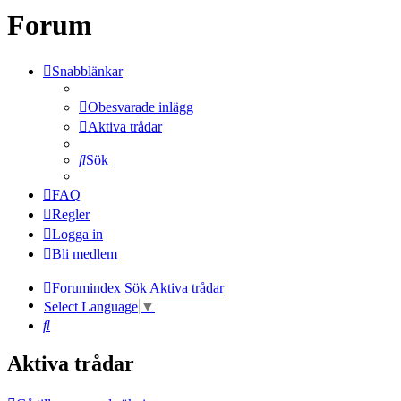
Forum
Snabblänkar
Obesvarade inlägg
Aktiva trådar
Sök
FAQ
Regler
Logga in
Bli medlem
Forumindex
Sök
Aktiva trådar
Select Language
▼
Sök
Aktiva trådar