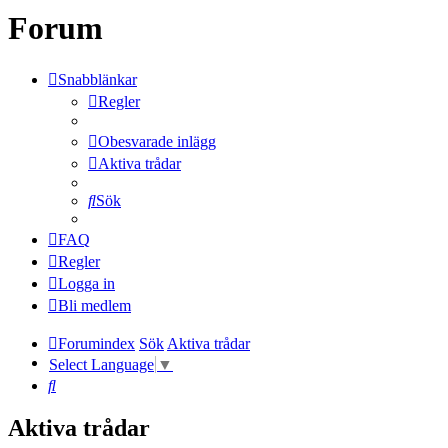
Forum
Snabblänkar
Regler
Obesvarade inlägg
Aktiva trådar
Sök
FAQ
Regler
Logga in
Bli medlem
Forumindex
Sök
Aktiva trådar
Select Language
▼
Sök
Aktiva trådar