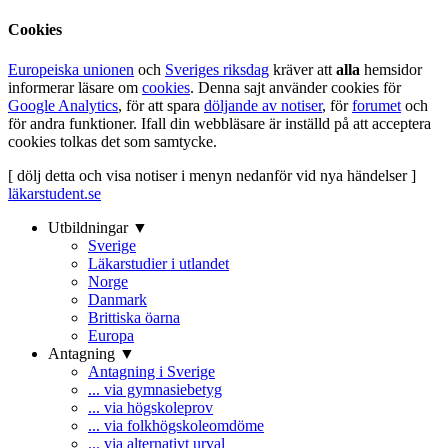
Cookies
Europeiska unionen
och
Sveriges riksdag
kräver att
alla
hemsidor
informerar läsare om
cookies
. Denna sajt använder cookies för
Google Analytics
, för att spara
döljande av notiser
, för
forumet
och
för andra funktioner. Ifall din webbläsare är inställd på att acceptera
cookies tolkas det som samtycke.
[ dölj detta och visa notiser i menyn nedanför vid nya händelser ]
läkarstudent.se
Utbildningar ▼
Sverige
Läkarstudier i utlandet
Norge
Danmark
Brittiska öarna
Europa
Antagning ▼
Antagning i Sverige
... via gymnasiebetyg
... via högskoleprov
... via folkhögskoleomdöme
... via alternativt urval