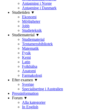
Antagning i Norge
Antagning i Danmark
Studietiden ▼
Ekonomi
Möjligheter
Jobb
Studieteknik
Studiematerial ▼
Studiematerial
Tentamensbibliotek
Matematik
Fysik
Kemi
Latin
Folkhälsa
Anatomi
Farmakologi
Efter examen ▼
Sverige
Specialisering i Australien
Pressinformation
Forum ▼
Alla kategorier
In English