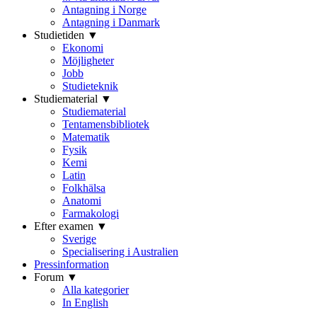
Antagning i Norge
Antagning i Danmark
Studietiden ▼
Ekonomi
Möjligheter
Jobb
Studieteknik
Studiematerial ▼
Studiematerial
Tentamensbibliotek
Matematik
Fysik
Kemi
Latin
Folkhälsa
Anatomi
Farmakologi
Efter examen ▼
Sverige
Specialisering i Australien
Pressinformation
Forum ▼
Alla kategorier
In English