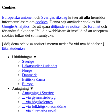
Cookies
Europeiska unionen
och
Sveriges riksdag
kräver att
alla
hemsidor
informerar läsare om
cookies
. Denna sajt använder cookies för
Google Analytics
, för att spara
döljande av notiser
, för
forumet
och
för andra funktioner. Ifall din webbläsare är inställd på att acceptera
cookies tolkas det som samtycke.
[ dölj detta och visa notiser i menyn nedanför vid nya händelser ]
läkarstudent.se
Utbildningar ▼
Sverige
Läkarstudier i utlandet
Norge
Danmark
Brittiska öarna
Europa
Antagning ▼
Antagning i Sverige
... via gymnasiebetyg
... via högskoleprov
... via folkhögskoleomdöme
... via alternativt urval