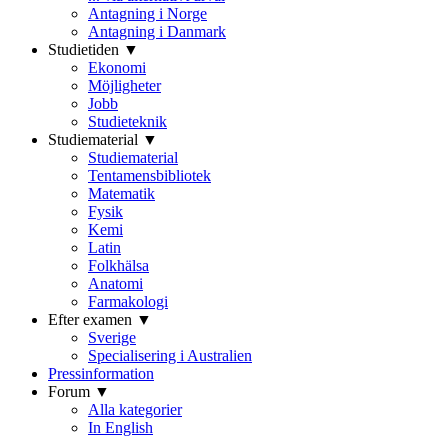
Antagning i Norge
Antagning i Danmark
Studietiden ▼
Ekonomi
Möjligheter
Jobb
Studieteknik
Studiematerial ▼
Studiematerial
Tentamensbibliotek
Matematik
Fysik
Kemi
Latin
Folkhälsa
Anatomi
Farmakologi
Efter examen ▼
Sverige
Specialisering i Australien
Pressinformation
Forum ▼
Alla kategorier
In English