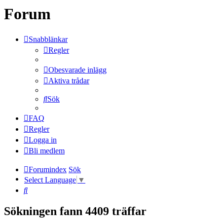
Forum
Snabblänkar
Regler
Obesvarade inlägg
Aktiva trådar
Sök
FAQ
Regler
Logga in
Bli medlem
Forumindex
Sök
Select Language
▼
Sök
Sökningen fann 4409 träffar