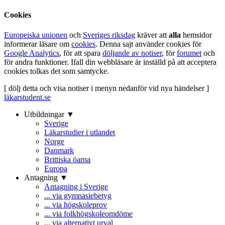
Cookies
Europeiska unionen
och
Sveriges riksdag
kräver att
alla
hemsidor
informerar läsare om
cookies
. Denna sajt använder cookies för
Google Analytics
, för att spara
döljande av notiser
, för
forumet
och
för andra funktioner. Ifall din webbläsare är inställd på att acceptera
cookies tolkas det som samtycke.
[ dölj detta och visa notiser i menyn nedanför vid nya händelser ]
läkarstudent.se
Utbildningar ▼
Sverige
Läkarstudier i utlandet
Norge
Danmark
Brittiska öarna
Europa
Antagning ▼
Antagning i Sverige
... via gymnasiebetyg
... via högskoleprov
... via folkhögskoleomdöme
... via alternativt urval