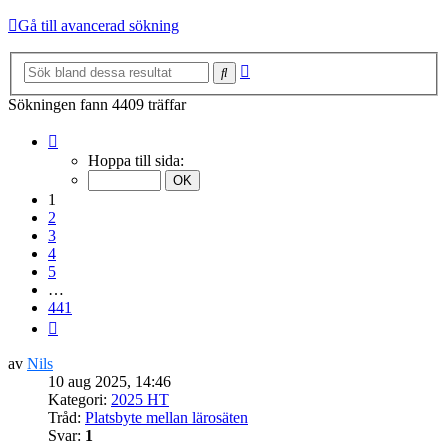
Gå till avancerad sökning
Avancerad
Sök
sökning
Sökningen fann 4409 träffar
Sida
1
Hoppa till sida:
av
441
1
2
3
4
5
…
441
Nästa
av
Nils
10 aug 2025, 14:46
Kategori:
2025 HT
Tråd:
Platsbyte mellan lärosäten
Svar:
1