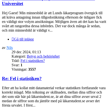
Universitet
Hej Gaest! Min minnesbild är att Lunds läkarprogram övergick till
att kräva antagning innan tillgodoräkning eftersom de tidigare fick
en väldigt stor volym ansökningar. Möjligen även att det kan ha varit
svårt att rangordna dessa inbördes. Det var dock många år sedan,
och min minnesbild är väldigt v...
Gå till inlägg
av
Nils
29 dec 2024, 01:13
Kategori:
Betyg och behörighet
Tråd:
Fel i statistiken?
Svar:
1
Visningar:
3557
Re: Fel i statistiken?
Efter att ha kollat mitt datamaterial verkar statistiken fortfarande vara
korrekt inlagd. Min tolkning av skillnaden, mellan dina siffror och
det som står här på läkarstudent.se, är att dina siffror avser urval 2
medan de siffror som du jämför med på läkarstudent.se avser det
första urvalet. I först...