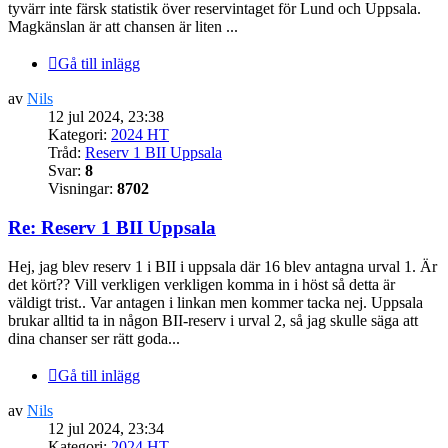
tyvärr inte färsk statistik över reservintaget för Lund och Uppsala.
Magkänslan är att chansen är liten ...
Gå till inlägg
av
Nils
12 jul 2024, 23:38
Kategori:
2024 HT
Tråd:
Reserv 1 BII Uppsala
Svar:
8
Visningar:
8702
Re: Reserv 1 BII Uppsala
Hej, jag blev reserv 1 i BII i uppsala där 16 blev antagna urval 1. Är
det kört?? Vill verkligen verkligen komma in i höst så detta är
väldigt trist.. Var antagen i linkan men kommer tacka nej. Uppsala
brukar alltid ta in någon BII-reserv i urval 2, så jag skulle säga att
dina chanser ser rätt goda...
Gå till inlägg
av
Nils
12 jul 2024, 23:34
Kategori:
2024 HT