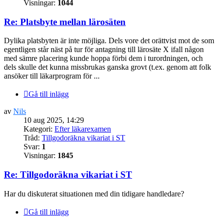
Visningar:
1044
Re: Platsbyte mellan lärosäten
Dylika platsbyten är inte möjliga. Dels vore det orättvist mot de som
egentligen står näst på tur för antagning till lärosäte X ifall någon
med sämre placering kunde hoppa förbi dem i turordningen, och
dels skulle det kunna missbrukas ganska grovt (t.ex. genom att folk
ansöker till läkarprogram för ...
Gå till inlägg
av
Nils
10 aug 2025, 14:29
Kategori:
Efter läkarexamen
Tråd:
Tillgodoräkna vikariat i ST
Svar:
1
Visningar:
1845
Re: Tillgodoräkna vikariat i ST
Har du diskuterat situationen med din tidigare handledare?
Gå till inlägg