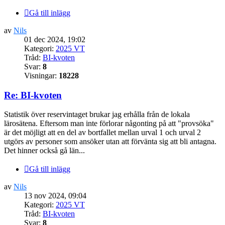
Gå till inlägg
av
Nils
01 dec 2024, 19:02
Kategori:
2025 VT
Tråd:
BI-kvoten
Svar:
8
Visningar:
18228
Re: BI-kvoten
Statistik över reservintaget brukar jag erhålla från de lokala
lärosätena. Eftersom man inte förlorar någonting på att "provsöka"
är det möjligt att en del av bortfallet mellan urval 1 och urval 2
utgörs av personer som ansöker utan att förvänta sig att bli antagna.
Det hinner också gå län...
Gå till inlägg
av
Nils
13 nov 2024, 09:04
Kategori:
2025 VT
Tråd:
BI-kvoten
Svar:
8