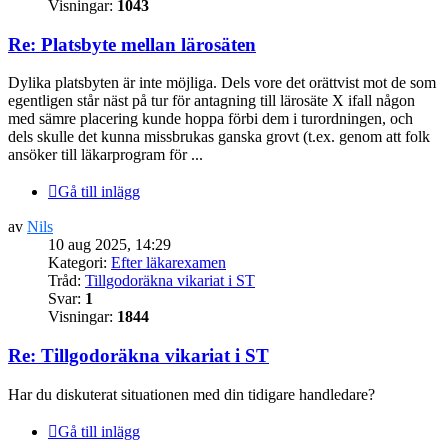
Visningar:
1043
Re: Platsbyte mellan lärosäten
Dylika platsbyten är inte möjliga. Dels vore det orättvist mot de som
egentligen står näst på tur för antagning till lärosäte X ifall någon
med sämre placering kunde hoppa förbi dem i turordningen, och
dels skulle det kunna missbrukas ganska grovt (t.ex. genom att folk
ansöker till läkarprogram för ...
Gå till inlägg
av
Nils
10 aug 2025, 14:29
Kategori:
Efter läkarexamen
Tråd:
Tillgodoräkna vikariat i ST
Svar:
1
Visningar:
1844
Re: Tillgodoräkna vikariat i ST
Har du diskuterat situationen med din tidigare handledare?
Gå till inlägg