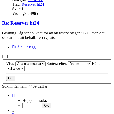
Tråd:
Reserver ht24
Svar:
1
Visningar:
4965
Re: Reserver ht24
Gissning: låg sannolikhet för att bli reservintagen i GU, men det
skadar inte att behålla reservplatsen.
Gå till inlägg
Visa:
Sortera efter:
Håll:
Sökningen fann 4409 träffar
Sida
1
Hoppa till sida:
av
441
1