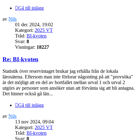
Gå till inlägg
av
Nils
01 dec 2024, 19:02
Kategori:
2025 VT
Tråd:
BI-kvoten
Svar:
8
Visningar:
18227
Re: BI-kvoten
Statistik över reservintaget brukar jag erhålla från de lokala
lärosätena. Eftersom man inte förlorar någonting på att "provsöka"
är det möjligt att en del av bortfallet mellan urval 1 och urval 2
utgörs av personer som ansöker utan att förvänta sig att bli antagna.
Det hinner också gå län...
Gå till inlägg
av
Nils
13 nov 2024, 09:04
Kategori:
2025 VT
Tråd:
BI-kvoten
Svar:
8