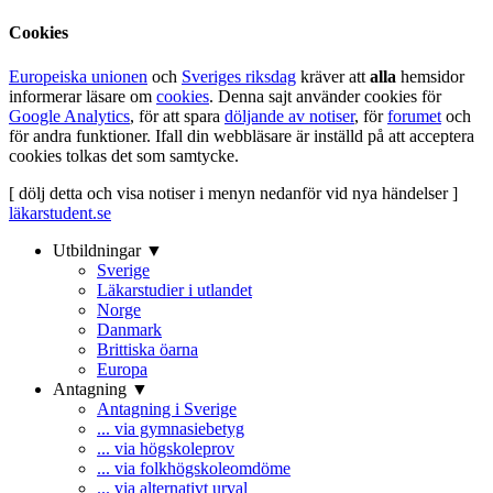
Cookies
Europeiska unionen
och
Sveriges riksdag
kräver att
alla
hemsidor
informerar läsare om
cookies
. Denna sajt använder cookies för
Google Analytics
, för att spara
döljande av notiser
, för
forumet
och
för andra funktioner. Ifall din webbläsare är inställd på att acceptera
cookies tolkas det som samtycke.
[ dölj detta och visa notiser i menyn nedanför vid nya händelser ]
läkarstudent.se
Utbildningar ▼
Sverige
Läkarstudier i utlandet
Norge
Danmark
Brittiska öarna
Europa
Antagning ▼
Antagning i Sverige
... via gymnasiebetyg
... via högskoleprov
... via folkhögskoleomdöme
... via alternativt urval