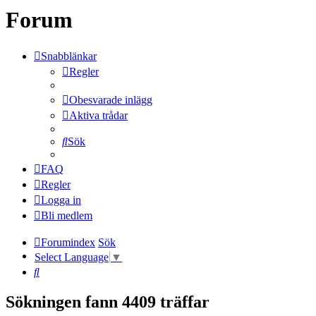
Forum
Snabblänkar
Regler
Obesvarade inlägg
Aktiva trådar
Sök
FAQ
Regler
Logga in
Bli medlem
Forumindex
Sök
Select Language
▼
Sök
Sökningen fann 4409 träffar