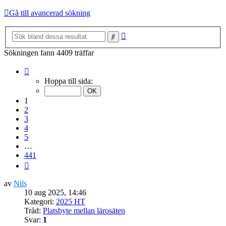
Gå till avancerad sökning
Avancerad
Sök
sökning
Sökningen fann 4409 träffar
Sida
1
Hoppa till sida:
av
441
1
2
3
4
5
…
441
Nästa
av
Nils
10 aug 2025, 14:46
Kategori:
2025 HT
Tråd:
Platsbyte mellan lärosäten
Svar:
1