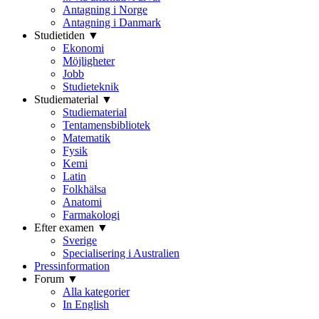
Antagning i Norge
Antagning i Danmark
Studietiden ▼
Ekonomi
Möjligheter
Jobb
Studieteknik
Studiematerial ▼
Studiematerial
Tentamensbibliotek
Matematik
Fysik
Kemi
Latin
Folkhälsa
Anatomi
Farmakologi
Efter examen ▼
Sverige
Specialisering i Australien
Pressinformation
Forum ▼
Alla kategorier
In English