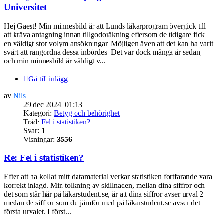
Universitet
Hej Gaest! Min minnesbild är att Lunds läkarprogram övergick till
att kräva antagning innan tillgodoräkning eftersom de tidigare fick
en väldigt stor volym ansökningar. Möjligen även att det kan ha varit
svårt att rangordna dessa inbördes. Det var dock många år sedan,
och min minnesbild är väldigt v...
Gå till inlägg
av
Nils
29 dec 2024, 01:13
Kategori:
Betyg och behörighet
Tråd:
Fel i statistiken?
Svar:
1
Visningar:
3556
Re: Fel i statistiken?
Efter att ha kollat mitt datamaterial verkar statistiken fortfarande vara
korrekt inlagd. Min tolkning av skillnaden, mellan dina siffror och
det som står här på läkarstudent.se, är att dina siffror avser urval 2
medan de siffror som du jämför med på läkarstudent.se avser det
första urvalet. I först...