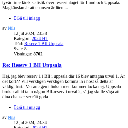
tyvärr inte färsk statistik över reservintaget för Lund och Uppsala.
Magkänslan är att chansen är liten ...
Gå till inlägg
av
Nils
12 jul 2024, 23:38
Kategori:
2024 HT
Tråd:
Reserv 1 BII Uppsala
Svar:
8
Visningar:
8702
Re: Reserv 1 BII Uppsala
Hej, jag blev reserv 1 i BII i uppsala där 16 blev antagna urval 1. Är
det kört?? Vill verkligen verkligen komma in i höst så detta är
väldigt trist.. Var antagen i linkan men kommer tacka nej. Uppsala
brukar alltid ta in någon BII-reserv i urval 2, så jag skulle säga att
dina chanser ser rätt goda...
Gå till inlägg
av
Nils
12 jul 2024, 23:34
Kategori:
2024 HT