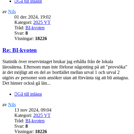
Gå till inlägg
av
Nils
01 dec 2024, 19:02
Kategori:
2025 VT
Tråd:
BI-kvoten
Svar:
8
Visningar:
18226
Re: BI-kvoten
Statistik över reservintaget brukar jag erhålla från de lokala
lärosätena. Eftersom man inte förlorar någonting på att "provsöka"
är det möjligt att en del av bortfallet mellan urval 1 och urval 2
utgörs av personer som ansöker utan att förvänta sig att bli antagna.
Det hinner också gå län...
Gå till inlägg
av
Nils
13 nov 2024, 09:04
Kategori:
2025 VT
Tråd:
BI-kvoten
Svar:
8
Visningar:
18226