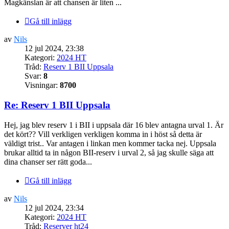
Magkänslan är att chansen är liten ...
Gå till inlägg
av
Nils
12 jul 2024, 23:38
Kategori:
2024 HT
Tråd:
Reserv 1 BII Uppsala
Svar:
8
Visningar:
8700
Re: Reserv 1 BII Uppsala
Hej, jag blev reserv 1 i BII i uppsala där 16 blev antagna urval 1. Är
det kört?? Vill verkligen verkligen komma in i höst så detta är
väldigt trist.. Var antagen i linkan men kommer tacka nej. Uppsala
brukar alltid ta in någon BII-reserv i urval 2, så jag skulle säga att
dina chanser ser rätt goda...
Gå till inlägg
av
Nils
12 jul 2024, 23:34
Kategori:
2024 HT
Tråd:
Reserver ht24