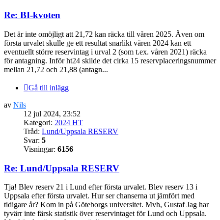
Re: BI-kvoten
Det är inte omöjligt att 21,72 kan räcka till våren 2025. Även om
första urvalet skulle ge ett resultat snarlikt våren 2024 kan ett
eventuellt större reservintag i urval 2 (som t.ex. våren 2021) räcka
för antagning. Inför ht24 skilde det cirka 15 reservplaceringsnummer
mellan 21,72 och 21,88 (antagn...
Gå till inlägg
av
Nils
12 jul 2024, 23:52
Kategori:
2024 HT
Tråd:
Lund/Uppsala RESERV
Svar:
5
Visningar:
6156
Re: Lund/Uppsala RESERV
Tja! Blev reserv 21 i Lund efter första urvalet. Blev reserv 13 i
Uppsala efter första urvalet. Hur ser chanserna ut jämfört med
tidigare år? Kom in på Göteborgs universitet. Mvh, Gustaf Jag har
tyvärr inte färsk statistik över reservintaget för Lund och Uppsala.