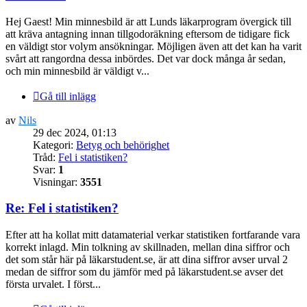
Hej Gaest! Min minnesbild är att Lunds läkarprogram övergick till
att kräva antagning innan tillgodoräkning eftersom de tidigare fick
en väldigt stor volym ansökningar. Möjligen även att det kan ha varit
svårt att rangordna dessa inbördes. Det var dock många år sedan,
och min minnesbild är väldigt v...
Gå till inlägg
av
Nils
29 dec 2024, 01:13
Kategori:
Betyg och behörighet
Tråd:
Fel i statistiken?
Svar:
1
Visningar:
3551
Re: Fel i statistiken?
Efter att ha kollat mitt datamaterial verkar statistiken fortfarande vara
korrekt inlagd. Min tolkning av skillnaden, mellan dina siffror och
det som står här på läkarstudent.se, är att dina siffror avser urval 2
medan de siffror som du jämför med på läkarstudent.se avser det
första urvalet. I först...