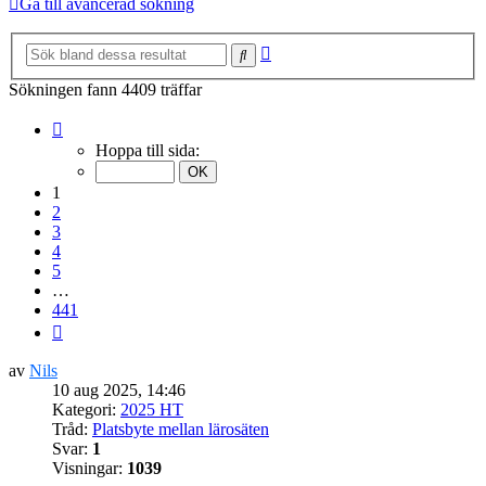
Gå till avancerad sökning
Avancerad
Sök
sökning
Sökningen fann 4409 träffar
Sida
1
Hoppa till sida:
av
441
1
2
3
4
5
…
441
Nästa
av
Nils
10 aug 2025, 14:46
Kategori:
2025 HT
Tråd:
Platsbyte mellan lärosäten
Svar:
1
Visningar:
1039