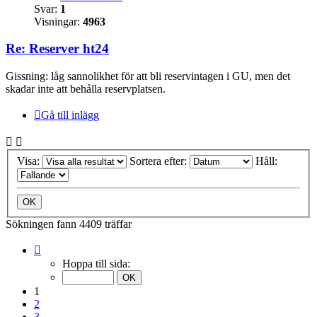
Svar:
1
Visningar:
4963
Re: Reserver ht24
Gissning: låg sannolikhet för att bli reservintagen i GU, men det
skadar inte att behålla reservplatsen.
Gå till inlägg
Visa:
Sortera efter:
Håll:
Sökningen fann 4409 träffar
Sida
1
Hoppa till sida:
av
441
1
2
3