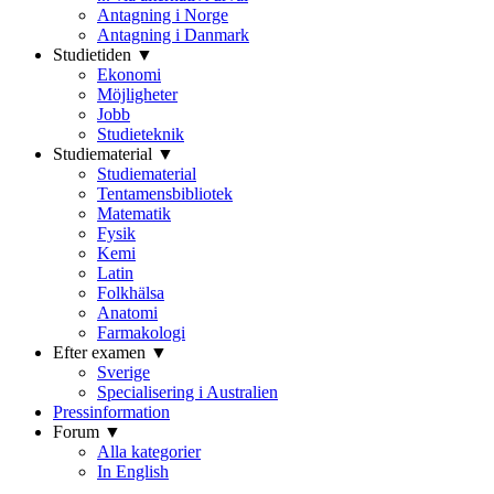
Antagning i Norge
Antagning i Danmark
Studietiden ▼
Ekonomi
Möjligheter
Jobb
Studieteknik
Studiematerial ▼
Studiematerial
Tentamensbibliotek
Matematik
Fysik
Kemi
Latin
Folkhälsa
Anatomi
Farmakologi
Efter examen ▼
Sverige
Specialisering i Australien
Pressinformation
Forum ▼
Alla kategorier
In English