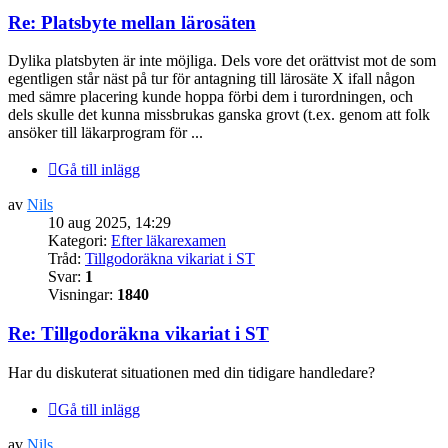
Re: Platsbyte mellan lärosäten
Dylika platsbyten är inte möjliga. Dels vore det orättvist mot de som
egentligen står näst på tur för antagning till lärosäte X ifall någon
med sämre placering kunde hoppa förbi dem i turordningen, och
dels skulle det kunna missbrukas ganska grovt (t.ex. genom att folk
ansöker till läkarprogram för ...
Gå till inlägg
av
Nils
10 aug 2025, 14:29
Kategori:
Efter läkarexamen
Tråd:
Tillgodoräkna vikariat i ST
Svar:
1
Visningar:
1840
Re: Tillgodoräkna vikariat i ST
Har du diskuterat situationen med din tidigare handledare?
Gå till inlägg
av
Nils