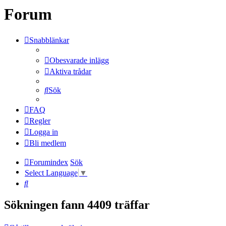
Forum
Snabblänkar
Obesvarade inlägg
Aktiva trådar
Sök
FAQ
Regler
Logga in
Bli medlem
Forumindex
Sök
Select Language
▼
Sök
Sökningen fann 4409 träffar