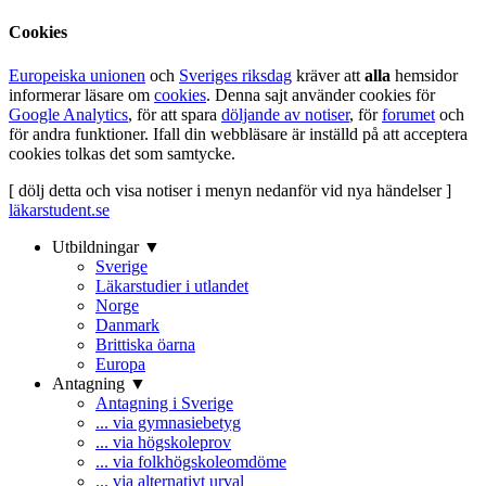
Cookies
Europeiska unionen
och
Sveriges riksdag
kräver att
alla
hemsidor
informerar läsare om
cookies
. Denna sajt använder cookies för
Google Analytics
, för att spara
döljande av notiser
, för
forumet
och
för andra funktioner. Ifall din webbläsare är inställd på att acceptera
cookies tolkas det som samtycke.
[ dölj detta och visa notiser i menyn nedanför vid nya händelser ]
läkarstudent.se
Utbildningar ▼
Sverige
Läkarstudier i utlandet
Norge
Danmark
Brittiska öarna
Europa
Antagning ▼
Antagning i Sverige
... via gymnasiebetyg
... via högskoleprov
... via folkhögskoleomdöme
... via alternativt urval