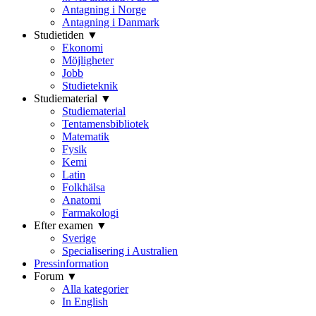
Antagning i Norge
Antagning i Danmark
Studietiden ▼
Ekonomi
Möjligheter
Jobb
Studieteknik
Studiematerial ▼
Studiematerial
Tentamensbibliotek
Matematik
Fysik
Kemi
Latin
Folkhälsa
Anatomi
Farmakologi
Efter examen ▼
Sverige
Specialisering i Australien
Pressinformation
Forum ▼
Alla kategorier
In English