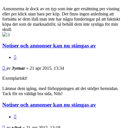
Annonserna är dock av en typ som inte ger ersättning per visning
eller per klick utan bara per köp. Det finns ingen anledning att
fortsätta se dem ifall man inte har några funderingar på att faktiskt
köpa det som de marknadsför, så behåll dem inte synliga för min
skull.
Notiser och annonser kan nu stängas av
Citera
Jyenar
av
Jyenar
» 21 apr 2015, 13:34
Exemplariskt!
Lämnar dem igång, med förhoppningen att det stödjer hemsidan.
Tack för en väldigt bra sida, Nils!
Notiser och annonser kan nu stängas av
Citera
what
av
what
» 21 apr 2015, 13:18