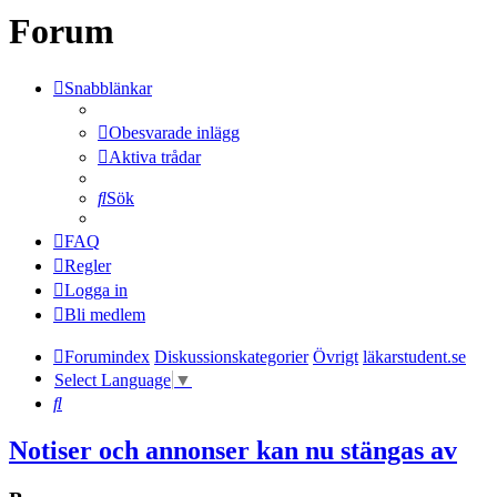
Forum
Snabblänkar
Obesvarade inlägg
Aktiva trådar
Sök
FAQ
Regler
Logga in
Bli medlem
Forumindex
Diskussionskategorier
Övrigt
läkarstudent.se
Select Language
▼
Sök
Notiser och annonser kan nu stängas av