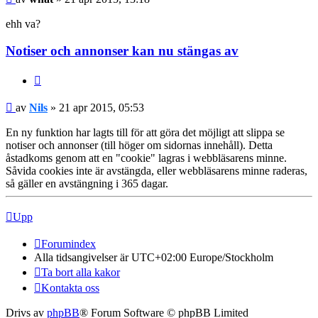
ehh va?
Notiser och annonser kan nu stängas av
Citera
Nils
av
Nils
» 21 apr 2015, 05:53
En ny funktion har lagts till för att göra det möjligt att slippa se
notiser och annonser (till höger om sidornas innehåll). Detta
åstadkoms genom att en "cookie" lagras i webbläsarens minne.
Såvida cookies inte är avstängda, eller webbläsarens minne raderas,
så gäller en avstängning i 365 dagar.
Upp
Forumindex
Alla tidsangivelser är UTC+02:00 Europe/Stockholm
Ta bort alla kakor
Kontakta oss
Drivs av
phpBB
® Forum Software © phpBB Limited