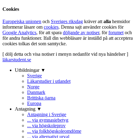
Cookies
Europeiska unionen
och
Sveriges riksdag
kräver att
alla
hemsidor
informerar läsare om
cookies
. Denna sajt använder cookies för
Google Analytics
, för att spara
döljande av notiser
, för
forumet
och
för andra funktioner. Ifall din webbläsare är inställd på att acceptera
cookies tolkas det som samtycke.
[ dölj detta och visa notiser i menyn nedanför vid nya händelser ]
läkarstudent.se
Utbildningar ▼
Sverige
Läkarstudier i utlandet
Norge
Danmark
Brittiska öarna
Europa
Antagning ▼
Antagning i Sverige
... via gymnasiebetyg
... via högskoleprov
... via folkhögskoleomdöme
... via alternativt urval