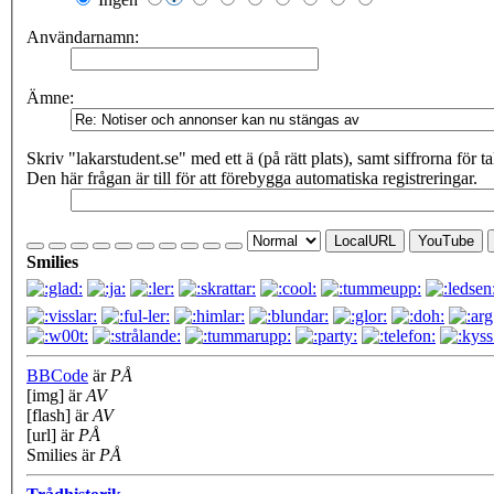
Användarnamn:
Ämne:
Skriv "lakarstudent.se" med ett ä (på rätt plats), samt siffrorna för tale
Den här frågan är till för att förebygga automatiska registreringar.
LocalURL
YouTube
Smilies
BBCode
är
PÅ
[img] är
AV
[flash] är
AV
[url] är
PÅ
Smilies är
PÅ