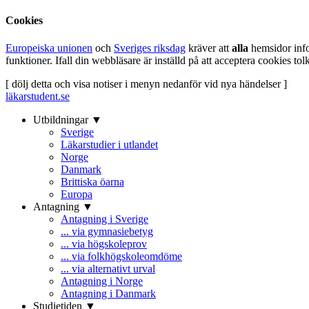
Cookies
Europeiska unionen
och
Sveriges riksdag
kräver att
alla
hemsidor inf
funktioner. Ifall din webbläsare är inställd på att acceptera cookies t
[ dölj detta och visa notiser i menyn nedanför vid nya händelser ]
läkarstudent.se
Utbildningar ▼
Sverige
Läkarstudier i utlandet
Norge
Danmark
Brittiska öarna
Europa
Antagning ▼
Antagning i Sverige
... via gymnasiebetyg
... via högskoleprov
... via folkhögskoleomdöme
... via alternativt urval
Antagning i Norge
Antagning i Danmark
Studietiden ▼