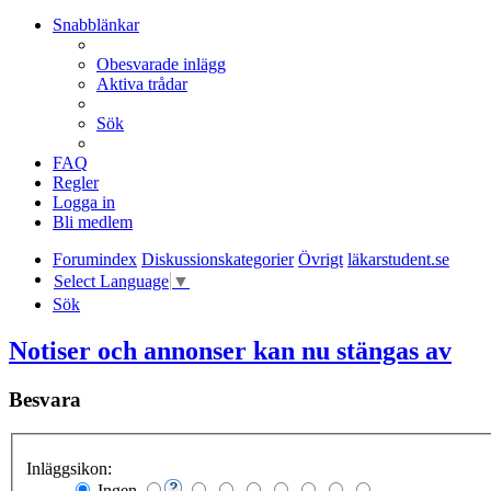
Snabblänkar
Obesvarade inlägg
Aktiva trådar
Sök
FAQ
Regler
Logga in
Bli medlem
Forumindex
Diskussionskategorier
Övrigt
läkarstudent.se
Select Language
▼
Sök
Notiser och annonser kan nu stängas av
Besvara
Inläggsikon:
Ingen