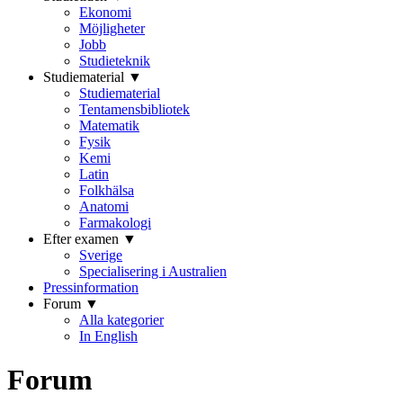
Ekonomi
Möjligheter
Jobb
Studieteknik
Studiematerial ▼
Studiematerial
Tentamensbibliotek
Matematik
Fysik
Kemi
Latin
Folkhälsa
Anatomi
Farmakologi
Efter examen ▼
Sverige
Specialisering i Australien
Pressinformation
Forum ▼
Alla kategorier
In English
Forum