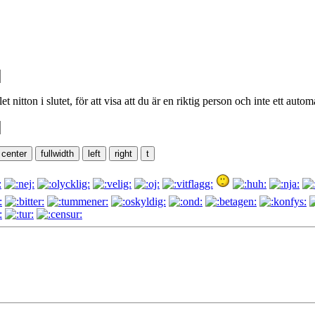
t nitton i slutet, för att visa att du är en riktig person och inte ett automa
center
fullwidth
left
right
t