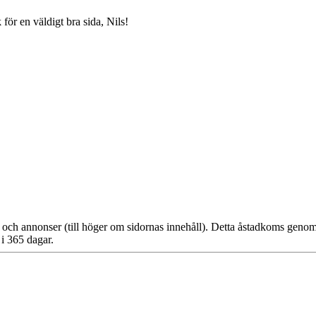
ör en väldigt bra sida, Nils!
tiser och annonser (till höger om sidornas innehåll). Detta åstadkoms gen
 i 365 dagar.