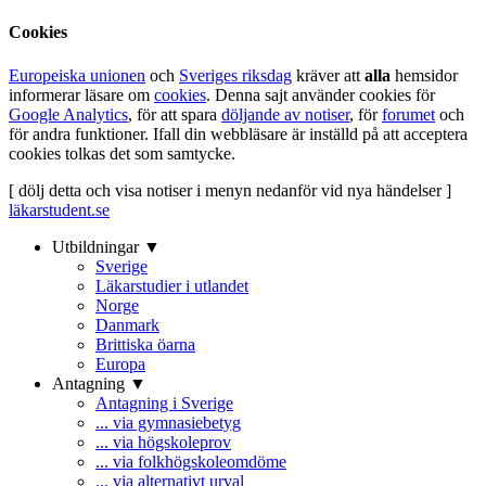
Cookies
Europeiska unionen
och
Sveriges riksdag
kräver att
alla
hemsidor
informerar läsare om
cookies
. Denna sajt använder cookies för
Google Analytics
, för att spara
döljande av notiser
, för
forumet
och
för andra funktioner. Ifall din webbläsare är inställd på att acceptera
cookies tolkas det som samtycke.
[ dölj detta och visa notiser i menyn nedanför vid nya händelser ]
läkarstudent.se
Utbildningar ▼
Sverige
Läkarstudier i utlandet
Norge
Danmark
Brittiska öarna
Europa
Antagning ▼
Antagning i Sverige
... via gymnasiebetyg
... via högskoleprov
... via folkhögskoleomdöme
... via alternativt urval