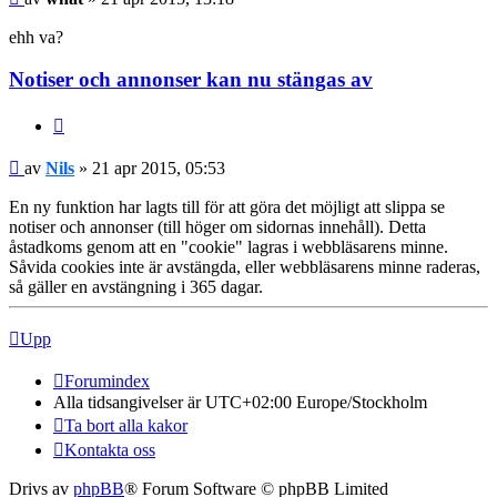
ehh va?
Notiser och annonser kan nu stängas av
Citera
Nils
av
Nils
» 21 apr 2015, 05:53
En ny funktion har lagts till för att göra det möjligt att slippa se
notiser och annonser (till höger om sidornas innehåll). Detta
åstadkoms genom att en "cookie" lagras i webbläsarens minne.
Såvida cookies inte är avstängda, eller webbläsarens minne raderas,
så gäller en avstängning i 365 dagar.
Upp
Forumindex
Alla tidsangivelser är UTC+02:00 Europe/Stockholm
Ta bort alla kakor
Kontakta oss
Drivs av
phpBB
® Forum Software © phpBB Limited