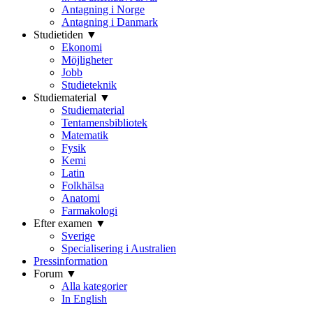
Antagning i Norge
Antagning i Danmark
Studietiden ▼
Ekonomi
Möjligheter
Jobb
Studieteknik
Studiematerial ▼
Studiematerial
Tentamensbibliotek
Matematik
Fysik
Kemi
Latin
Folkhälsa
Anatomi
Farmakologi
Efter examen ▼
Sverige
Specialisering i Australien
Pressinformation
Forum ▼
Alla kategorier
In English