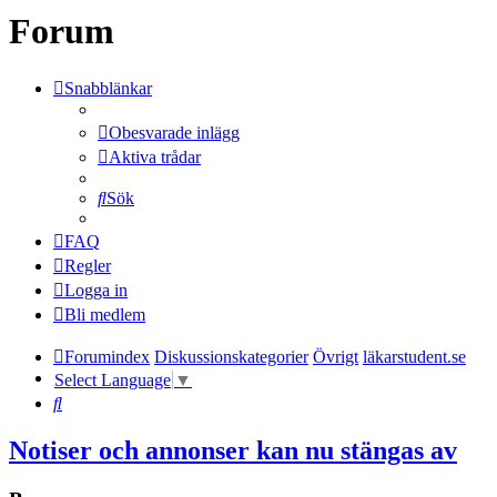
Forum
Snabblänkar
Obesvarade inlägg
Aktiva trådar
Sök
FAQ
Regler
Logga in
Bli medlem
Forumindex
Diskussionskategorier
Övrigt
läkarstudent.se
Select Language
▼
Sök
Notiser och annonser kan nu stängas av