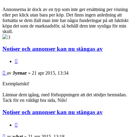
Annonserna är dock av en typ som inte ger ersättning per visning
eller per klick utan bara per köp. Det finns ingen anledning att
fortsätta se dem ifall man inte har några funderingar på att faktiskt
köpa det som de marknadsför, så behåll dem inte synliga för min
skull.
Notiser och annonser kan nu stängas av
Citera
Jyenar
av
Jyenar
» 21 apr 2015, 13:34
Exemplariskt!
Lämnar dem igång, med förhoppningen att det stödjer hemsidan.
Tack för en väldigt bra sida, Nils!
Notiser och annonser kan nu stängas av
Citera
what
av
what
» 21 apr 2015, 13:18