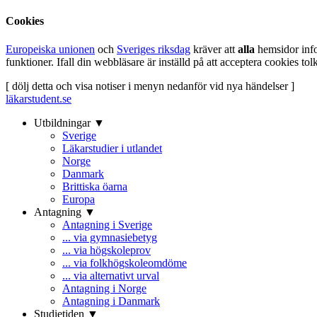
Cookies
Europeiska unionen
och
Sveriges riksdag
kräver att
alla
hemsidor inf
funktioner. Ifall din webbläsare är inställd på att acceptera cookies t
[ dölj detta och visa notiser i menyn nedanför vid nya händelser ]
läkarstudent.se
Utbildningar ▼
Sverige
Läkarstudier i utlandet
Norge
Danmark
Brittiska öarna
Europa
Antagning ▼
Antagning i Sverige
... via gymnasiebetyg
... via högskoleprov
... via folkhögskoleomdöme
... via alternativt urval
Antagning i Norge
Antagning i Danmark
Studietiden ▼