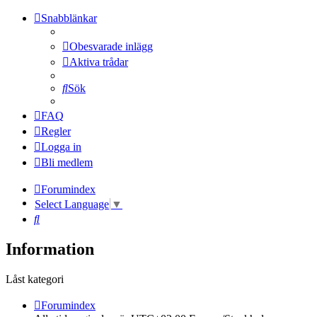
Snabblänkar
Obesvarade inlägg
Aktiva trådar
Sök
FAQ
Regler
Logga in
Bli medlem
Forumindex
Select Language
▼
Sök
Information
Låst kategori
Forumindex