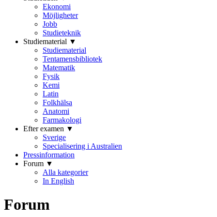
Ekonomi
Möjligheter
Jobb
Studieteknik
Studiematerial ▼
Studiematerial
Tentamensbibliotek
Matematik
Fysik
Kemi
Latin
Folkhälsa
Anatomi
Farmakologi
Efter examen ▼
Sverige
Specialisering i Australien
Pressinformation
Forum ▼
Alla kategorier
In English
Forum