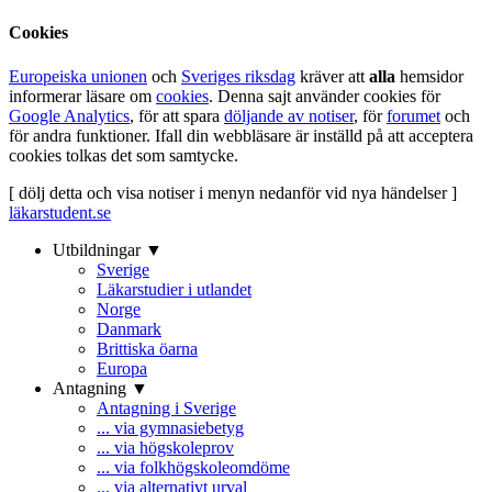
Cookies
Europeiska unionen
och
Sveriges riksdag
kräver att
alla
hemsidor
informerar läsare om
cookies
. Denna sajt använder cookies för
Google Analytics
, för att spara
döljande av notiser
, för
forumet
och
för andra funktioner. Ifall din webbläsare är inställd på att acceptera
cookies tolkas det som samtycke.
[ dölj detta och visa notiser i menyn nedanför vid nya händelser ]
läkarstudent.se
Utbildningar ▼
Sverige
Läkarstudier i utlandet
Norge
Danmark
Brittiska öarna
Europa
Antagning ▼
Antagning i Sverige
... via gymnasiebetyg
... via högskoleprov
... via folkhögskoleomdöme
... via alternativt urval