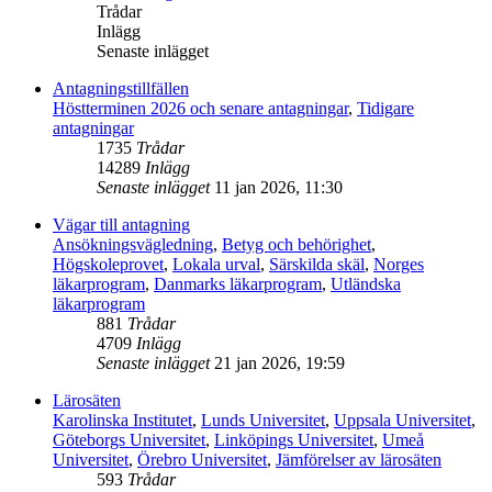
Trådar
Inlägg
Senaste inlägget
Antagningstillfällen
Höstterminen 2026 och senare antagningar
,
Tidigare
antagningar
1735
Trådar
14289
Inlägg
Senaste inlägget
11 jan 2026, 11:30
Vägar till antagning
Ansökningsvägledning
,
Betyg och behörighet
,
Högskoleprovet
,
Lokala urval
,
Särskilda skäl
,
Norges
läkarprogram
,
Danmarks läkarprogram
,
Utländska
läkarprogram
881
Trådar
4709
Inlägg
Senaste inlägget
21 jan 2026, 19:59
Lärosäten
Karolinska Institutet
,
Lunds Universitet
,
Uppsala Universitet
,
Göteborgs Universitet
,
Linköpings Universitet
,
Umeå
Universitet
,
Örebro Universitet
,
Jämförelser av lärosäten
593
Trådar