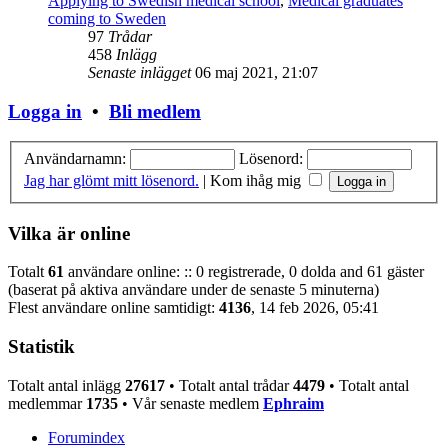
Applying to Swedish medical school
,
Medical graduates
coming to Sweden
97
Trådar
458
Inlägg
Senaste inlägget
06 maj 2021, 21:07
Logga in
•
Bli medlem
Användarnamn:
Lösenord:
Jag har glömt mitt lösenord.
|
Kom ihåg mig
Vilka är online
Totalt
61
användare online: :: 0 registrerade, 0 dolda and 61 gäster
(baserat på aktiva användare under de senaste 5 minuterna)
Flest användare online samtidigt:
4136
, 14 feb 2026, 05:41
Statistik
Totalt antal inlägg
27617
• Totalt antal trådar
4479
• Totalt antal
medlemmar
1735
• Vår senaste medlem
Ephraim
Forumindex