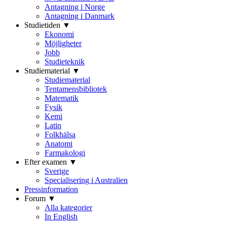
Antagning i Norge
Antagning i Danmark
Studietiden ▼
Ekonomi
Möjligheter
Jobb
Studieteknik
Studiematerial ▼
Studiematerial
Tentamensbibliotek
Matematik
Fysik
Kemi
Latin
Folkhälsa
Anatomi
Farmakologi
Efter examen ▼
Sverige
Specialisering i Australien
Pressinformation
Forum ▼
Alla kategorier
In English