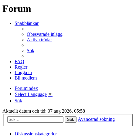
Forum
Snabblänkar
Obesvarade inlägg
Aktiva trådar
Sök
FAQ
Regler
Logga in
Bli medlem
Forumindex
Select Language
▼
Sök
Aktuellt datum och tid: 07 aug 2026, 05:58
Avancerad sökning
Sök
Diskussionskategorier