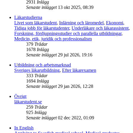
2931
Inlägg
Senaste inlägget
13 okt 2025, 08:39
Läkarstudierna
Livet som läkarstudent
,
Inlärning och läromedel
,
Ekonomi
,
Tidiga jobb för läkarstudenter
,
Underläkare och läkarassistent
,
Forskning, fördjupningsstudier och parallella utbildningar
,
Medicin, etik, juridik och professionalism
379
Trådar
1678
Inlägg
Senaste inlägget
29 jul 2026, 19:16
Utbildning och arbetsmarknad
Sveriges läkarutbildning
,
Efter läkarexamen
333
Trådar
1694
Inlägg
Senaste inlägget
29 jan 2026, 12:28
Övrigt
läkarstudent.se
259
Trådar
925
Inlägg
Senaste inlägget
02 dec 2022, 01:09
In English