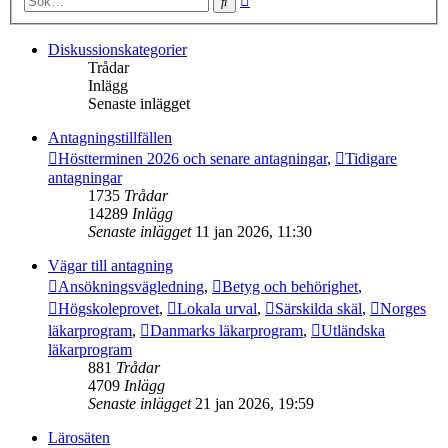
Sök
sökning
Diskussionskategorier
Trådar
Inlägg
Senaste inlägget
Antagningstillfällen
Höstterminen 2026 och senare antagningar
,
Tidigare
antagningar
1735
Trådar
14289
Inlägg
Senaste inlägget
11 jan 2026, 11:30
Vägar till antagning
Ansökningsvägledning
,
Betyg och behörighet
,
Högskoleprovet
,
Lokala urval
,
Särskilda skäl
,
Norges
läkarprogram
,
Danmarks läkarprogram
,
Utländska
läkarprogram
881
Trådar
4709
Inlägg
Senaste inlägget
21 jan 2026, 19:59
Lärosäten