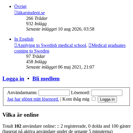
Övrigt
läkarstudent.se
266
Trådar
932
Inlägg
Senaste inlägget
10 aug 2026, 03:58
In English
Applying to Swedish medical school
,
Medical graduates
coming to Sweden
97
Trådar
458
Inlägg
Senaste inlägget
06 maj 2021, 21:07
Logga in
•
Bli medlem
Användarnamn:
Lösenord:
Jag har glömt mitt lösenord.
|
Kom ihåg mig
Vilka är online
Totalt
102
användare online: :: 2 registrerade, 0 dolda and 100 gäster
(baserat på aktiva användare under de senaste 5 minuterna)