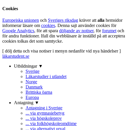
Cookies
Europeiska unionen
och
Sveriges riksdag
kräver att
alla
hemsidor
informerar läsare om
cookies
. Denna sajt använder cookies för
Google Analytics
, för att spara
döljande av notiser
, för
forumet
och
för andra funktioner. Ifall din webbläsare är inställd på att acceptera
cookies tolkas det som samtycke.
[ dölj detta och visa notiser i menyn nedanför vid nya händelser ]
läkarstudent.se
Utbildningar ▼
Sverige
Läkarstudier i utlandet
Norge
Danmark
Brittiska öarna
Europa
Antagning ▼
Antagning i Sverige
... via gymnasiebetyg
... via högskoleprov
... via folkhögskoleomdöme
... via alternativt urval