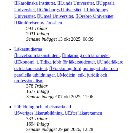
Karolinska Institutet
,
Lunds Universitet
,
Uppsala
Universitet
,
Göteborgs Universitet
,
Linköpings
Universitet
,
Umeå Universitet
,
Örebro Universitet
,
Jämförelser av lärosäten
593
Trådar
2931
Inlägg
Senaste inlägget
13 okt 2025, 08:39
Läkarstudierna
Livet som läkarstudent
,
Inlärning och läromedel
,
Ekonomi
,
Tidiga jobb för läkarstudenter
,
Underläkare
och läkarassistent
,
Forskning, fördjupningsstudier och
parallella utbildningar
,
Medicin, etik, juridik och
professionalism
378
Trådar
1677
Inlägg
Senaste inlägget
07 okt 2025, 11:06
Utbildning och arbetsmarknad
Sveriges läkarutbildning
,
Efter läkarexamen
333
Trådar
1694
Inlägg
Senaste inlägget
29 jan 2026, 12:28