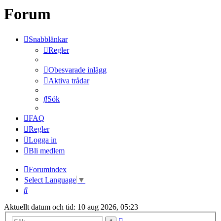
Forum
Snabblänkar
Regler
Obesvarade inlägg
Aktiva trådar
Sök
FAQ
Regler
Logga in
Bli medlem
Forumindex
Select Language
▼
Sök
Aktuellt datum och tid: 10 aug 2026, 05:23
Avancerad