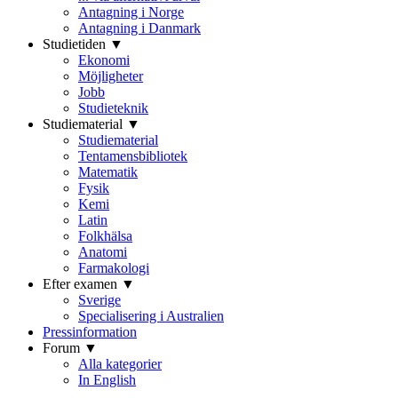
Antagning i Norge
Antagning i Danmark
Studietiden ▼
Ekonomi
Möjligheter
Jobb
Studieteknik
Studiematerial ▼
Studiematerial
Tentamensbibliotek
Matematik
Fysik
Kemi
Latin
Folkhälsa
Anatomi
Farmakologi
Efter examen ▼
Sverige
Specialisering i Australien
Pressinformation
Forum ▼
Alla kategorier
In English