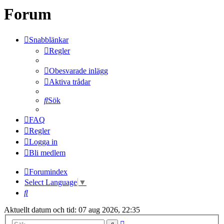
Forum
Snabblänkar
Regler
Obesvarade inlägg
Aktiva trådar
Sök
FAQ
Regler
Logga in
Bli medlem
Forumindex
Select Language
▼
Sök
Aktuellt datum och tid: 07 aug 2026, 22:35
Avancerad