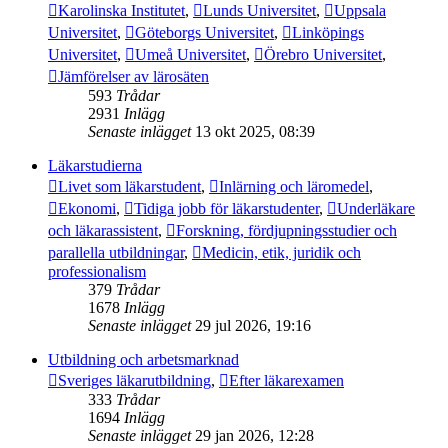
Karolinska Institutet
,
Lunds Universitet
,
Uppsala
Universitet
,
Göteborgs Universitet
,
Linköpings
Universitet
,
Umeå Universitet
,
Örebro Universitet
,
Jämförelser av lärosäten
593
Trådar
2931
Inlägg
Senaste inlägget
13 okt 2025, 08:39
Läkarstudierna
Livet som läkarstudent
,
Inlärning och läromedel
,
Ekonomi
,
Tidiga jobb för läkarstudenter
,
Underläkare
och läkarassistent
,
Forskning, fördjupningsstudier och
parallella utbildningar
,
Medicin, etik, juridik och
professionalism
379
Trådar
1678
Inlägg
Senaste inlägget
29 jul 2026, 19:16
Utbildning och arbetsmarknad
Sveriges läkarutbildning
,
Efter läkarexamen
333
Trådar
1694
Inlägg
Senaste inlägget
29 jan 2026, 12:28