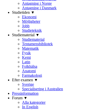
Antagning i Norge
Antagning i Danmark
Studietiden ▼
Ekonomi
Möjligheter
Jobb
Studieteknik
Studiematerial ▼
Studiematerial
Tentamensbibliotek
Matematik
Fysik
Kemi
Latin
Folkhälsa
Anatomi
Farmakologi
Efter examen ▼
Sverige
Specialisering i Australien
Pressinformation
Forum ▼
Alla kategorier
In English