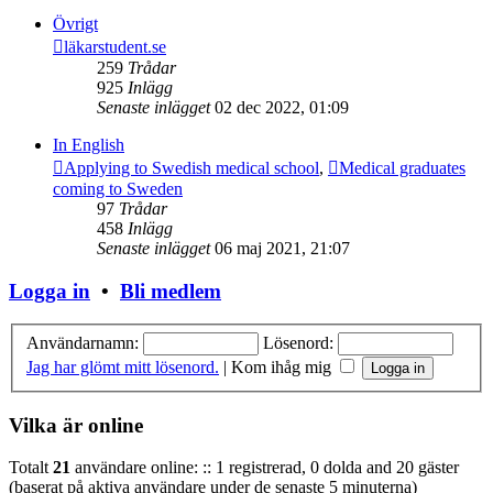
Övrigt
läkarstudent.se
259
Trådar
925
Inlägg
Senaste inlägget
02 dec 2022, 01:09
In English
Applying to Swedish medical school
,
Medical graduates
coming to Sweden
97
Trådar
458
Inlägg
Senaste inlägget
06 maj 2021, 21:07
Logga in
•
Bli medlem
Användarnamn:
Lösenord:
Jag har glömt mitt lösenord.
|
Kom ihåg mig
Vilka är online
Totalt
21
användare online: :: 1 registrerad, 0 dolda and 20 gäster
(baserat på aktiva användare under de senaste 5 minuterna)