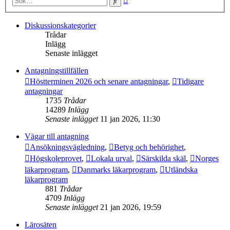
Sök
sökning
Diskussionskategorier
Trådar
Inlägg
Senaste inlägget
Antagningstillfällen
Höstterminen 2026 och senare antagningar
,
Tidigare
antagningar
1735
Trådar
14289
Inlägg
Senaste inlägget
11 jan 2026, 11:30
Vägar till antagning
Ansökningsvägledning
,
Betyg och behörighet
,
Högskoleprovet
,
Lokala urval
,
Särskilda skäl
,
Norges
läkarprogram
,
Danmarks läkarprogram
,
Utländska
läkarprogram
881
Trådar
4709
Inlägg
Senaste inlägget
21 jan 2026, 19:59
Lärosäten