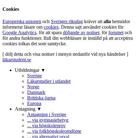
Cookies
Europeiska unionen
och
Sveriges riksdag
kräver att
alla
hemsidor
informerar läsare om
cookies
. Denna sajt använder cookies för
Google Analytics
, för att spara
döljande av notiser
, för
forumet
och
för andra funktioner. Ifall din webbläsare är inställd på att acceptera
cookies tolkas det som samtycke.
[ dölj detta och visa notiser i menyn nedanför vid nya händelser ]
läkarstudent.se
Utbildningar ▼
Sverige
Läkarstudier i utlandet
Norge
Danmark
Brittiska öarna
Europa
Antagning ▼
Antagning i Sverige
... via gymnasiebetyg
... via högskoleprov
... via folkhögskoleomdöme
... via alternativt urval