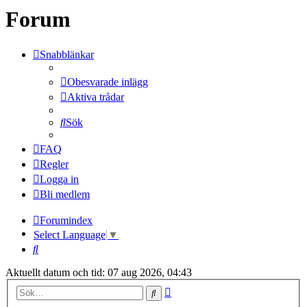
Forum
Snabblänkar
Obesvarade inlägg
Aktiva trådar
Sök
FAQ
Regler
Logga in
Bli medlem
Forumindex
Select Language
▼
Sök
Aktuellt datum och tid: 07 aug 2026, 04:43
Avancerad
Sök
sökning