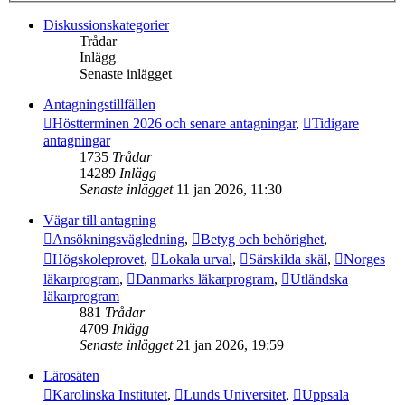
Diskussionskategorier
Trådar
Inlägg
Senaste inlägget
Antagningstillfällen
Höstterminen 2026 och senare antagningar
,
Tidigare
antagningar
1735
Trådar
14289
Inlägg
Senaste inlägget
11 jan 2026, 11:30
Vägar till antagning
Ansökningsvägledning
,
Betyg och behörighet
,
Högskoleprovet
,
Lokala urval
,
Särskilda skäl
,
Norges
läkarprogram
,
Danmarks läkarprogram
,
Utländska
läkarprogram
881
Trådar
4709
Inlägg
Senaste inlägget
21 jan 2026, 19:59
Lärosäten
Karolinska Institutet
,
Lunds Universitet
,
Uppsala