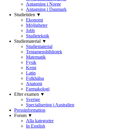
Antagning i Norge
Antagning i Danmark
Studietiden ▼
Ekonomi
Möjligheter
Jobb
Studieteknik
Studiematerial ▼
Studiematerial
Tentamensbibliotek
Matematik
Fysik
Kemi
Latin
Folkhälsa
Anatomi
Farmakologi
Efter examen ▼
Sverige
Specialisering i Australien
Pressinformation
Forum ▼
Alla kategorier
In English