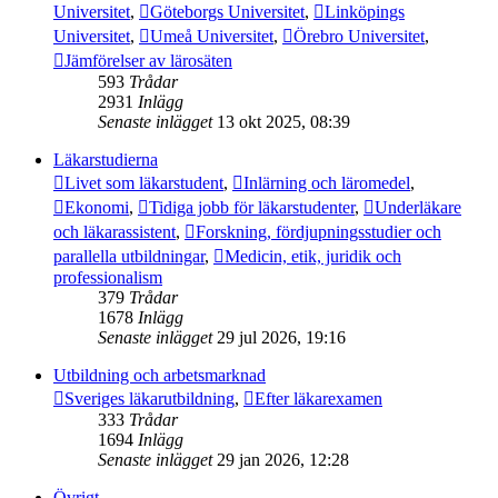
Universitet
,
Göteborgs Universitet
,
Linköpings
Universitet
,
Umeå Universitet
,
Örebro Universitet
,
Jämförelser av lärosäten
593
Trådar
2931
Inlägg
Senaste inlägget
13 okt 2025, 08:39
Läkarstudierna
Livet som läkarstudent
,
Inlärning och läromedel
,
Ekonomi
,
Tidiga jobb för läkarstudenter
,
Underläkare
och läkarassistent
,
Forskning, fördjupningsstudier och
parallella utbildningar
,
Medicin, etik, juridik och
professionalism
379
Trådar
1678
Inlägg
Senaste inlägget
29 jul 2026, 19:16
Utbildning och arbetsmarknad
Sveriges läkarutbildning
,
Efter läkarexamen
333
Trådar
1694
Inlägg
Senaste inlägget
29 jan 2026, 12:28
Övrigt