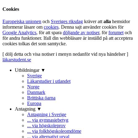
Cookies
Europeiska unionen
och
Sveriges riksdag
kräver att
alla
hemsidor
informerar läsare om
cookies
. Denna sajt använder cookies för
Google Analytics
, för att spara
döljande av notiser
, för
forumet
och
för andra funktioner. Ifall din webbläsare är inställd på att acceptera
cookies tolkas det som samtycke.
[ dölj detta och visa notiser i menyn nedanför vid nya händelser ]
läkarstudent.se
Utbildningar ▼
Sverige
Läkarstudier i utlandet
Norge
Danmark
Brittiska öarna
Europa
Antagning ▼
Antagning i Sverige
... via gymnasiebetyg
... via högskoleprov
... via folkhögskoleomdöme
... via alternativt urval