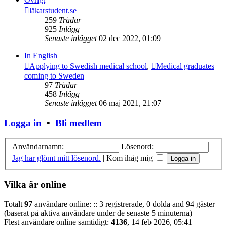
läkarstudent.se
259
Trådar
925
Inlägg
Senaste inlägget
02 dec 2022, 01:09
In English
Applying to Swedish medical school
,
Medical graduates
coming to Sweden
97
Trådar
458
Inlägg
Senaste inlägget
06 maj 2021, 21:07
Logga in
•
Bli medlem
Användarnamn:
Lösenord:
Jag har glömt mitt lösenord.
|
Kom ihåg mig
Vilka är online
Totalt
97
användare online: :: 3 registrerade, 0 dolda and 94 gäster
(baserat på aktiva användare under de senaste 5 minuterna)
Flest användare online samtidigt:
4136
, 14 feb 2026, 05:41