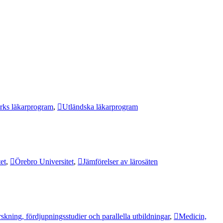
ks läkarprogram
,
Utländska läkarprogram
et
,
Örebro Universitet
,
Jämförelser av lärosäten
skning, fördjupningsstudier och parallella utbildningar
,
Medicin,