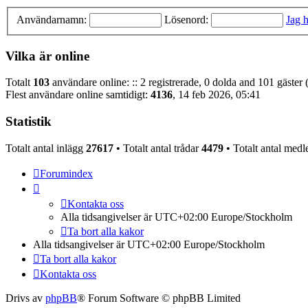
Användarnamn:
Lösenord:
Jag h
Vilka är online
Totalt
103
användare online: :: 2 registrerade, 0 dolda and 101 gäster
Flest användare online samtidigt:
4136
, 14 feb 2026, 05:41
Statistik
Totalt antal inlägg
27617
• Totalt antal trådar
4479
• Totalt antal me
Forumindex
Kontakta oss
Alla tidsangivelser är UTC+02:00 Europe/Stockholm
Ta bort alla kakor
Alla tidsangivelser är UTC+02:00 Europe/Stockholm
Ta bort alla kakor
Kontakta oss
Drivs av
phpBB
® Forum Software © phpBB Limited