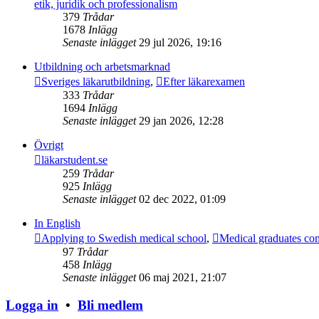
etik, juridik och professionalism
379
Trådar
1678
Inlägg
Senaste inlägget
29 jul 2026, 19:16
Utbildning och arbetsmarknad
Sveriges läkarutbildning
,
Efter läkarexamen
333
Trådar
1694
Inlägg
Senaste inlägget
29 jan 2026, 12:28
Övrigt
läkarstudent.se
259
Trådar
925
Inlägg
Senaste inlägget
02 dec 2022, 01:09
In English
Applying to Swedish medical school
,
Medical graduates co
97
Trådar
458
Inlägg
Senaste inlägget
06 maj 2021, 21:07
Logga in
•
Bli medlem