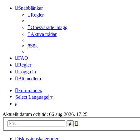
Snabblänkar
Regler
Obesvarade inlägg
Aktiva trådar
Sök
FAQ
Regler
Logga in
Bli medlem
Forumindex
Select Language
▼
Sök
Aktuellt datum och tid: 06 aug 2026, 17:25
Avancerad
Sök
sökning
Diskussionskategorier