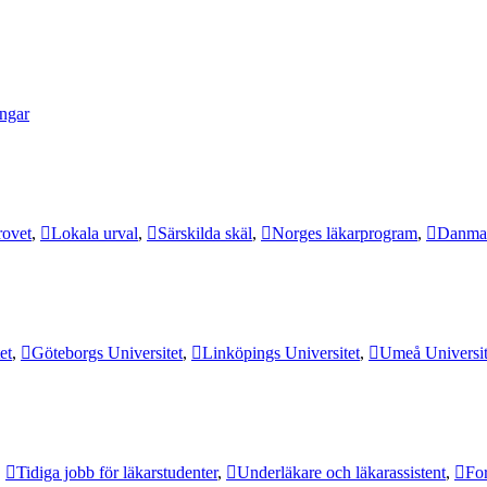
ingar
rovet
,
Lokala urval
,
Särskilda skäl
,
Norges läkarprogram
,
Danmar
et
,
Göteborgs Universitet
,
Linköpings Universitet
,
Umeå Universit
,
Tidiga jobb för läkarstudenter
,
Underläkare och läkarassistent
,
For