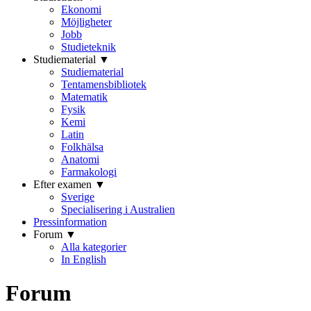
Ekonomi
Möjligheter
Jobb
Studieteknik
Studiematerial ▼
Studiematerial
Tentamensbibliotek
Matematik
Fysik
Kemi
Latin
Folkhälsa
Anatomi
Farmakologi
Efter examen ▼
Sverige
Specialisering i Australien
Pressinformation
Forum ▼
Alla kategorier
In English
Forum