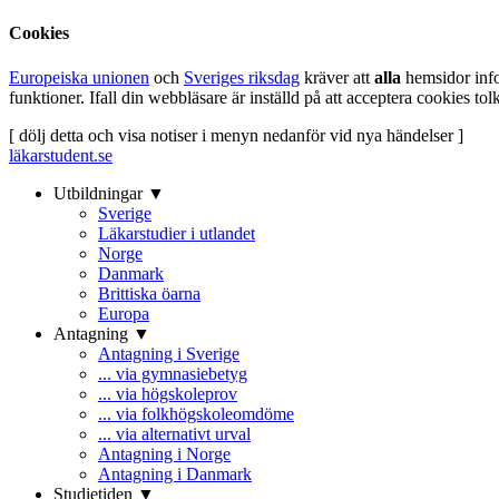
Cookies
Europeiska unionen
och
Sveriges riksdag
kräver att
alla
hemsidor inf
funktioner. Ifall din webbläsare är inställd på att acceptera cookies t
[ dölj detta och visa notiser i menyn nedanför vid nya händelser ]
läkarstudent.se
Utbildningar ▼
Sverige
Läkarstudier i utlandet
Norge
Danmark
Brittiska öarna
Europa
Antagning ▼
Antagning i Sverige
... via gymnasiebetyg
... via högskoleprov
... via folkhögskoleomdöme
... via alternativt urval
Antagning i Norge
Antagning i Danmark
Studietiden ▼