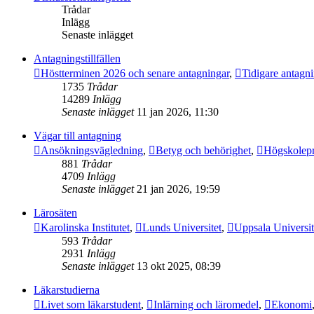
Trådar
Inlägg
Senaste inlägget
Antagningstillfällen
Höstterminen 2026 och senare antagningar
,
Tidigare antagn
1735
Trådar
14289
Inlägg
Senaste inlägget
11 jan 2026, 11:30
Vägar till antagning
Ansökningsvägledning
,
Betyg och behörighet
,
Högskolep
881
Trådar
4709
Inlägg
Senaste inlägget
21 jan 2026, 19:59
Lärosäten
Karolinska Institutet
,
Lunds Universitet
,
Uppsala Universit
593
Trådar
2931
Inlägg
Senaste inlägget
13 okt 2025, 08:39
Läkarstudierna
Livet som läkarstudent
,
Inlärning och läromedel
,
Ekonomi