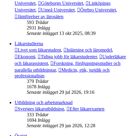
Universitet
,
Göteborgs Universitet
,
Linköpings
Universitet
,
Umeå Universitet
,
Örebro Universitet
,
Jämförelser av lärosäten
593
Trådar
2931
Inlägg
Senaste inlägget
13 okt 2025, 08:39
Läkarstudierna
Livet som läkarstudent
,
Inlärning och läromedel
,
Ekonomi
,
Tidiga jobb för läkarstudenter
,
Underläkare
och läkarassistent
,
Forskning, fördjupningsstudier och
parallella utbildningar
,
Medicin, etik, juridik och
professionalism
379
Trådar
1678
Inlägg
Senaste inlägget
29 jul 2026, 19:16
Utbildning och arbetsmarknad
Sveriges läkarutbildning
,
Efter läkarexamen
333
Trådar
1694
Inlägg
Senaste inlägget
29 jan 2026, 12:28
Övrigt