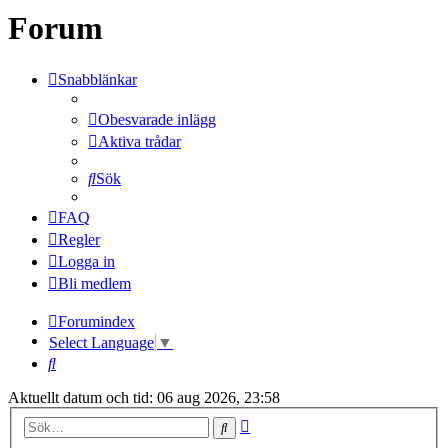
Forum
Snabblänkar
Obesvarade inlägg
Aktiva trådar
Sök
FAQ
Regler
Logga in
Bli medlem
Forumindex
Select Language
▼
Sök
Aktuellt datum och tid: 06 aug 2026, 23:58
Avancerad
Sök
sökning