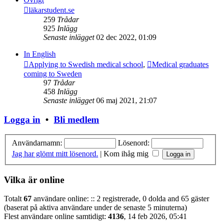
läkarstudent.se
259
Trådar
925
Inlägg
Senaste inlägget
02 dec 2022, 01:09
In English
Applying to Swedish medical school
,
Medical graduates
coming to Sweden
97
Trådar
458
Inlägg
Senaste inlägget
06 maj 2021, 21:07
Logga in
•
Bli medlem
Användarnamn:
Lösenord:
Jag har glömt mitt lösenord.
|
Kom ihåg mig
Vilka är online
Totalt
67
användare online: :: 2 registrerade, 0 dolda and 65 gäster
(baserat på aktiva användare under de senaste 5 minuterna)
Flest användare online samtidigt:
4136
, 14 feb 2026, 05:41