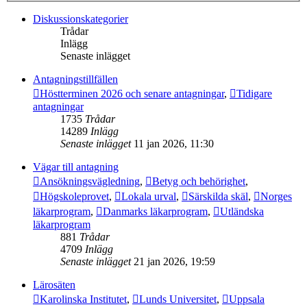
Diskussionskategorier
Trådar
Inlägg
Senaste inlägget
Antagningstillfällen
Höstterminen 2026 och senare antagningar
,
Tidigare
antagningar
1735
Trådar
14289
Inlägg
Senaste inlägget
11 jan 2026, 11:30
Vägar till antagning
Ansökningsvägledning
,
Betyg och behörighet
,
Högskoleprovet
,
Lokala urval
,
Särskilda skäl
,
Norges
läkarprogram
,
Danmarks läkarprogram
,
Utländska
läkarprogram
881
Trådar
4709
Inlägg
Senaste inlägget
21 jan 2026, 19:59
Lärosäten
Karolinska Institutet
,
Lunds Universitet
,
Uppsala