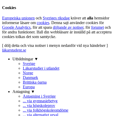
Cookies
Europeiska unionen
och
Sveriges riksdag
kräver att
alla
hemsidor
informerar läsare om
cookies
. Denna sajt använder cookies för
Google Analytics
, för att spara
döljande av notiser
, för
forumet
och
för andra funktioner. Ifall din webbläsare är inställd på att acceptera
cookies tolkas det som samtycke.
[ dölj detta och visa notiser i menyn nedanför vid nya händelser ]
läkarstudent.se
Utbildningar ▼
Sverige
Läkarstudier i utlandet
Norge
Danmark
Brittiska öarna
Europa
Antagning ▼
Antagning i Sverige
... via gymnasiebetyg
... via högskoleprov
... via folkhögskoleomdöme
... via alternativt urval