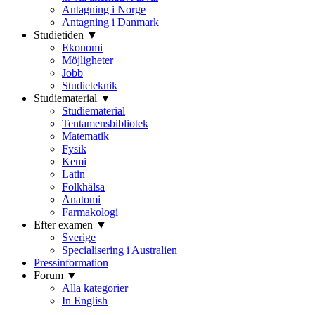
Antagning i Norge
Antagning i Danmark
Studietiden ▼
Ekonomi
Möjligheter
Jobb
Studieteknik
Studiematerial ▼
Studiematerial
Tentamensbibliotek
Matematik
Fysik
Kemi
Latin
Folkhälsa
Anatomi
Farmakologi
Efter examen ▼
Sverige
Specialisering i Australien
Pressinformation
Forum ▼
Alla kategorier
In English