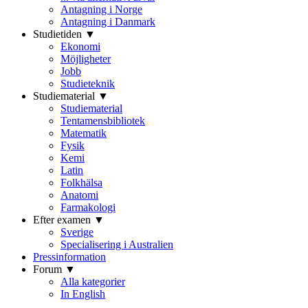
Antagning i Norge
Antagning i Danmark
Studietiden ▼
Ekonomi
Möjligheter
Jobb
Studieteknik
Studiematerial ▼
Studiematerial
Tentamensbibliotek
Matematik
Fysik
Kemi
Latin
Folkhälsa
Anatomi
Farmakologi
Efter examen ▼
Sverige
Specialisering i Australien
Pressinformation
Forum ▼
Alla kategorier
In English