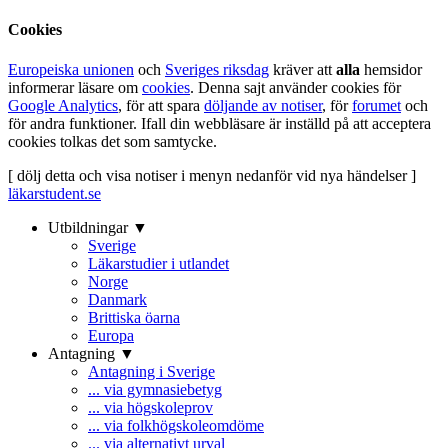
Cookies
Europeiska unionen
och
Sveriges riksdag
kräver att
alla
hemsidor
informerar läsare om
cookies
. Denna sajt använder cookies för
Google Analytics
, för att spara
döljande av notiser
, för
forumet
och
för andra funktioner. Ifall din webbläsare är inställd på att acceptera
cookies tolkas det som samtycke.
[ dölj detta och visa notiser i menyn nedanför vid nya händelser ]
läkarstudent.se
Utbildningar ▼
Sverige
Läkarstudier i utlandet
Norge
Danmark
Brittiska öarna
Europa
Antagning ▼
Antagning i Sverige
... via gymnasiebetyg
... via högskoleprov
... via folkhögskoleomdöme
... via alternativt urval