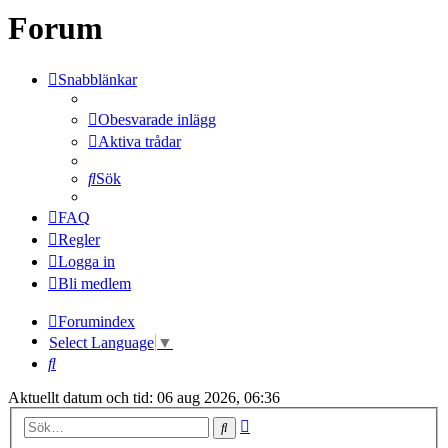
Forum
Snabblänkar
Obesvarade inlägg
Aktiva trådar
Sök
FAQ
Regler
Logga in
Bli medlem
Forumindex
Select Language
▼
Sök
Aktuellt datum och tid: 06 aug 2026, 06:36
Avancerad
Sök
sökning