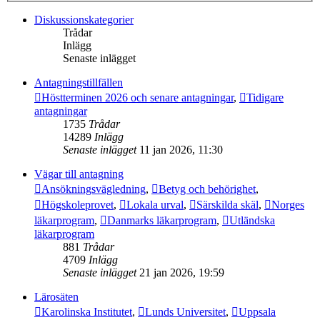
Diskussionskategorier
Trådar
Inlägg
Senaste inlägget
Antagningstillfällen
Höstterminen 2026 och senare antagningar
,
Tidigare
antagningar
1735
Trådar
14289
Inlägg
Senaste inlägget
11 jan 2026, 11:30
Vägar till antagning
Ansökningsvägledning
,
Betyg och behörighet
,
Högskoleprovet
,
Lokala urval
,
Särskilda skäl
,
Norges
läkarprogram
,
Danmarks läkarprogram
,
Utländska
läkarprogram
881
Trådar
4709
Inlägg
Senaste inlägget
21 jan 2026, 19:59
Lärosäten
Karolinska Institutet
,
Lunds Universitet
,
Uppsala