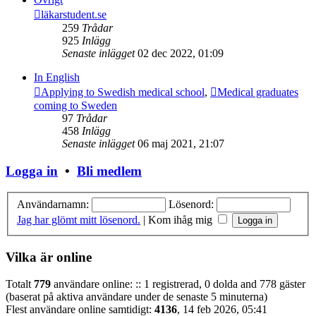
läkarstudent.se
259
Trådar
925
Inlägg
Senaste inlägget
02 dec 2022, 01:09
In English
Applying to Swedish medical school
,
Medical graduates
coming to Sweden
97
Trådar
458
Inlägg
Senaste inlägget
06 maj 2021, 21:07
Logga in
•
Bli medlem
Användarnamn:
Lösenord:
Jag har glömt mitt lösenord.
|
Kom ihåg mig
Vilka är online
Totalt
779
användare online: :: 1 registrerad, 0 dolda and 778 gäster
(baserat på aktiva användare under de senaste 5 minuterna)
Flest användare online samtidigt:
4136
, 14 feb 2026, 05:41