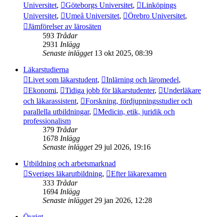
Universitet
,
Göteborgs Universitet
,
Linköpings
Universitet
,
Umeå Universitet
,
Örebro Universitet
,
Jämförelser av lärosäten
593
Trådar
2931
Inlägg
Senaste inlägget
13 okt 2025, 08:39
Läkarstudierna
Livet som läkarstudent
,
Inlärning och läromedel
,
Ekonomi
,
Tidiga jobb för läkarstudenter
,
Underläkare
och läkarassistent
,
Forskning, fördjupningsstudier och
parallella utbildningar
,
Medicin, etik, juridik och
professionalism
379
Trådar
1678
Inlägg
Senaste inlägget
29 jul 2026, 19:16
Utbildning och arbetsmarknad
Sveriges läkarutbildning
,
Efter läkarexamen
333
Trådar
1694
Inlägg
Senaste inlägget
29 jan 2026, 12:28
Övrigt